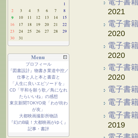
電子書
1
2021
2
3
4
5
6
7
8
9
10
11
12
13
14
15
電子書
16
17
18
19
20
21
22
23
24
25
26
27
28
29
2020
30
31
電子書
2020
Menu
プロフィール
電子書
『図書設計』物書き業道中控／
2020
仕事と人と本と書斎と
「人生に良いエピソードを」
電子書
CD「平和を願う歌／鳥になれ
たらいいね」の感想
電子書
東京新聞TOKYO発「わが街わ
が友」
電子書
大都映画撮影所物語
『幻のB級！大都映画がゆく』
2019
記事・書評
電子書