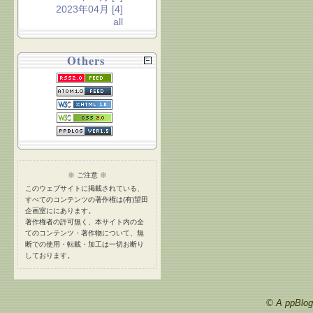
2023年04月 [4]
all
Others
※ ご注意 ※
このウェブサイトに掲載されている、
すべてのコンテンツの著作権は(有)望田
企画室ににあります。
著作権者の許可無く、本サイト内の全
てのコンテンツ・著作物について、無
断での使用・転載・加工は一切お断り
しております。
© A ppBlog