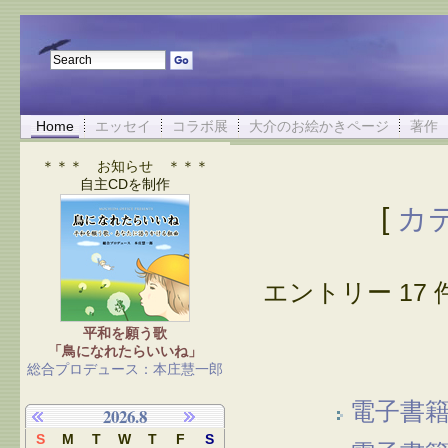
Home
エッセイ
コラボ展
大介のお絵かきページ
著作
＊＊＊ お知らせ ＊＊＊
自主CDを制作
[
カ
エントリー 17 件
平和を願う歌
「鳥になれたらいいね」
総合プロデュース：本庄慧一郎
電子書籍
2026.8
S
M
T
W
T
F
S