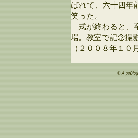
ばれて、六十四年
笑った。
式が終わると、卒
場。教室で記念撮
（２００８年１０
© A ppBlog