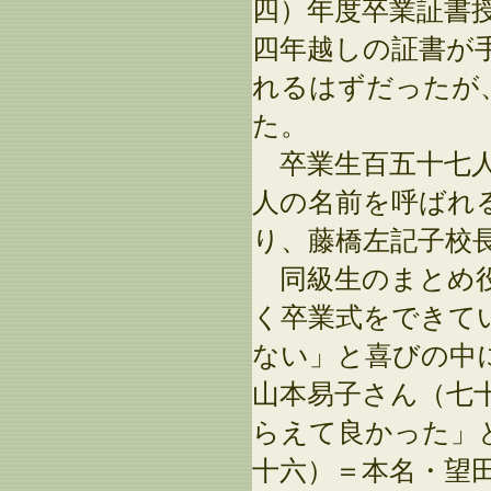
四）年度卒業証書
四年越しの証書が
れるはずだったが
た。
卒業生百五十七人
人の名前を呼ばれ
り、藤橋左記子校
同級生のまとめ役
く卒業式をできて
ない」と喜びの中
山本易子さん（七
らえて良かった」
十六）＝本名・望