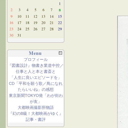
1
2
3
4
5
6
7
8
9
10
11
12
13
14
15
16
17
18
19
20
21
22
23
24
25
26
27
28
29
30
31
Menu
プロフィール
『図書設計』物書き業道中控／
仕事と人と本と書斎と
「人生に良いエピソードを」
CD「平和を願う歌／鳥になれ
たらいいね」の感想
東京新聞TOKYO発「わが街わ
が友」
大都映画撮影所物語
『幻のB級！大都映画がゆく』
記事・書評