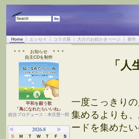
Home
エッセイ
コラボ展
大介のお絵かきページ
著作
＊＊＊ お知らせ ＊＊＊
自主CDを制作
「人
一度こっきりの
平和を願う歌
「鳥になれたらいいね」
集めるよりも、
総合プロデュース：本庄慧一郎
ードを集めたい
2026.8
S
M
T
W
T
F
S