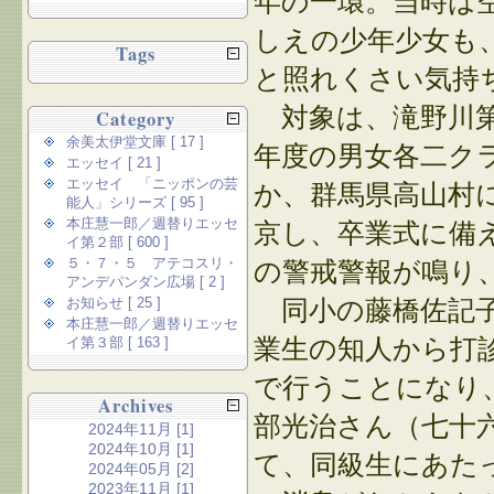
年の一環。当時は
しえの少年少女も
Tags
と照れくさい気持
対象は、滝野川第
Category
余美太伊堂文庫 [ 17 ]
年度の男女各二ク
エッセイ [ 21 ]
エッセイ 「ニッポンの芸
か、群馬県高山村
能人」シリーズ [ 95 ]
本庄慧一郎／週替りエッセ
京し、卒業式に備
イ第２部 [ 600 ]
５・７・５ アテコスリ・
の警戒警報が鳴り
アンデパンダン広場 [ 2 ]
同小の藤橋佐記子
お知らせ [ 25 ]
本庄慧一郎／週替りエッセ
業生の知人から打
イ第３部 [ 163 ]
で行うことになり
Archives
部光治さん（七十
2024年11月 [1]
2024年10月 [1]
て、同級生にあた
2024年05月 [2]
2023年11月 [1]