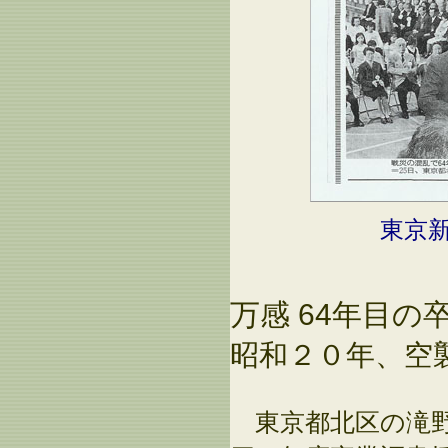
東京
万感 64年目の
昭和２０年、空
東京都北区の滝野