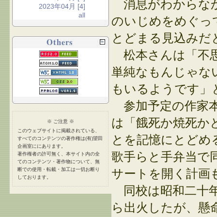
消息がわからなか
2023年04月 [4]
all
のいじめをめぐっ
とどまる見込みだ
Others
松本さんは「不思
単純なもんじゃな
もいるようです」
参加予定の作家本
は「餓死か焼死か
※ ご注意 ※
このウェブサイトに掲載されている、
とを記憶にとどめ
すべてのコンテンツの著作権は(有)望田
企画室ににあります。
歌手らと手弁当で
著作権者の許可無く、本サイト内の全
てのコンテンツ・著作物について、無
断での使用・転載・加工は一切お断り
サートを開く計画
しております。
同校は昭和二十年
ら出火したが、懸