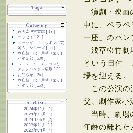
Tags
演劇・映画の
中に、ペラペ
Category
余美太伊堂文庫 [ 17 ]
一座」のパン
エッセイ [ 21 ]
エッセイ 「ニッポンの芸
能人」シリーズ [ 95 ]
浅草松竹劇場
本庄慧一郎／週替りエッセ
イ第２部 [ 600 ]
という日付。
５・７・５ アテコスリ・
アンデパンダン広場 [ 2 ]
場を迎える。
お知らせ [ 25 ]
本庄慧一郎／週替りエッセ
イ第３部 [ 163 ]
この公演の演
父、劇作家小
Archives
2024年11月 [1]
当時、劇場の
2024年10月 [1]
2024年05月 [2]
2023年11月 [1]
年齢の離れた
2023年04月 [4]