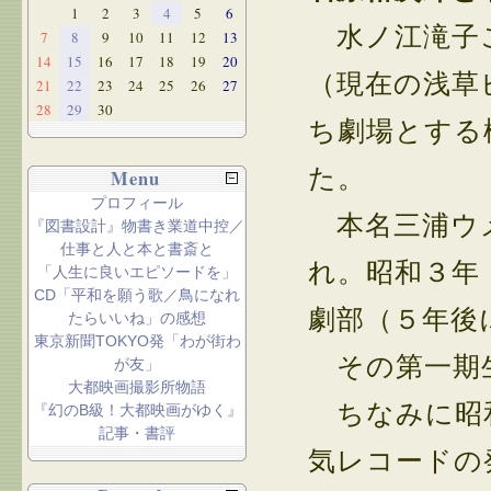
1
2
3
4
5
6
水ノ江滝子こ
7
8
9
10
11
12
13
14
15
16
17
18
19
20
（現在の浅草
21
22
23
24
25
26
27
28
29
30
ち劇場とする
た。
Menu
プロフィール
本名三浦ウメ
『図書設計』物書き業道中控／
仕事と人と本と書斎と
れ。昭和３年
「人生に良いエピソードを」
CD「平和を願う歌／鳥になれ
劇部（５年後
たらいいね」の感想
東京新聞TOKYO発「わが街わ
その第一期生
が友」
大都映画撮影所物語
ちなみに昭和
『幻のB級！大都映画がゆく』
記事・書評
気レコードの