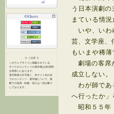
all
う日本演劇の
Others
まている情況
いや、いわゆ
芸、文学座、
もいまや稀薄
※ ご注意 ※
劇場の客席が
このウェブサイトに掲載されている、
すべてのコンテンツの著作権は(有)望田
企画室ににあります。
成立しない。
著作権者の許可無く、本サイト内の全
てのコンテンツ・著作物について、無
わが師である
断での使用・転載・加工は一切お断り
しております。
へ行ったか」
昭和５５年（