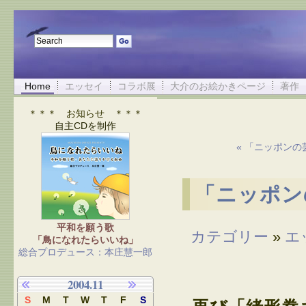
Home
エッセイ
コラボ展
大介のお絵かきページ
著作
＊＊＊ お知らせ ＊＊＊
自主CDを制作
« 「ニッポン
「ニッポン
平和を願う歌
カテゴリー
»
エ
「鳥になれたらいいね」
総合プロデュース：本庄慧一郎
2004.11
S
M
T
W
T
F
S