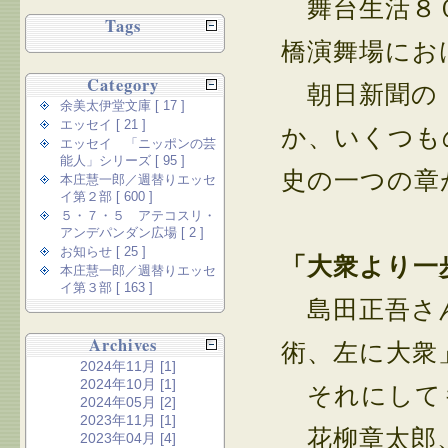
舞台生活８０
Tags
橋演舞場にお
Category
朝日新聞の「
余美太伊堂文庫 [ 17 ]
エッセイ [ 21 ]
か、いくつも
エッセイ 「ニッポンの芸
能人」シリーズ [ 95 ]
史の一つの章
本庄慧一郎／週替りエッセ
イ第２部 [ 600 ]
５・７・５ アテコスリ・
アンデパンダン広場 [ 2 ]
お知らせ [ 25 ]
「大衆より一
本庄慧一郎／週替りエッセ
イ第３部 [ 163 ]
島田正吾さん
Archives
術、左に大衆
2024年11月 [1]
2024年10月 [1]
それにして
2024年05月 [2]
2023年11月 [1]
花柳章太郎、
2023年04月 [4]