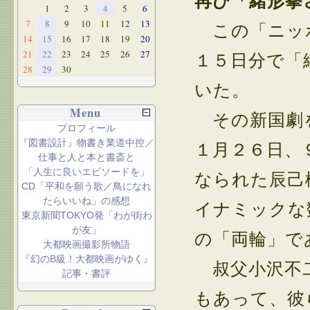
再び「緒形拳
1
2
3
4
5
6
7
8
9
10
11
12
13
この「ニッポ
14
15
16
17
18
19
20
21
22
23
24
25
26
27
１５日分で「
28
29
30
いた。
Menu
その新国劇を
プロフィール
『図書設計』物書き業道中控／
１月２６日、
仕事と人と本と書斎と
「人生に良いエピソードを」
なられた辰己
CD「平和を願う歌／鳥になれ
たらいいね」の感想
イナミックな
東京新聞TOKYO発「わが街わ
が友」
の「両輪」で
大都映画撮影所物語
『幻のB級！大都映画がゆく』
叔父小沢不二
記事・書評
もあって、彼