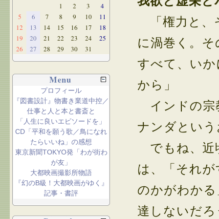
我欲と虚栄と
1
2
3
4
5
6
7
8
9
10
11
「権力と、そ
12
13
14
15
16
17
18
19
20
21
22
23
24
25
に渦巻く。そ
26
27
28
29
30
31
すべて、いか
Menu
から」
プロフィール
『図書設計』物書き業道中控／
インドの宗教
仕事と人と本と書斎と
「人生に良いエピソードを」
ナンダという
CD「平和を願う歌／鳥になれ
たらいいね」の感想
でもね、近頃
東京新聞TOKYO発「わが街わ
が友」
は、「それが
大都映画撮影所物語
『幻のB級！大都映画がゆく』
のかがわかる
記事・書評
達しないだろ