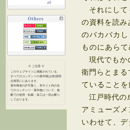
all
それにしても
Others
の資料を読み
のバカバカし
ものにあらて
現代でもかの
※ ご注意 ※
衛門らとまる
このウェブサイトに掲載されている、
すべてのコンテンツの著作権は(有)望田
企画室ににあります。
ていることを
著作権者の許可無く、本サイト内の全
てのコンテンツ・著作物について、無
江戸時代の成
断での使用・転載・加工は一切お断り
しております。
アミューズメ
いわせて、デ