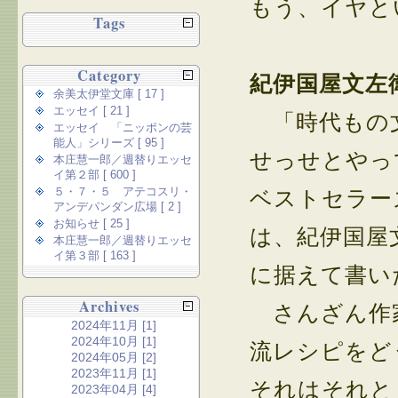
もう、イヤと
Tags
Category
紀伊国屋文左
余美太伊堂文庫 [ 17 ]
エッセイ [ 21 ]
「時代もの文
エッセイ 「ニッポンの芸
能人」シリーズ [ 95 ]
せっせとやっ
本庄慧一郎／週替りエッセ
イ第２部 [ 600 ]
５・７・５ アテコスリ・
ベストセラー
アンデパンダン広場 [ 2 ]
お知らせ [ 25 ]
は、紀伊国屋
本庄慧一郎／週替りエッセ
イ第３部 [ 163 ]
に据えて書い
Archives
さんざん作家
2024年11月 [1]
2024年10月 [1]
流レシピをど
2024年05月 [2]
2023年11月 [1]
それはそれと
2023年04月 [4]