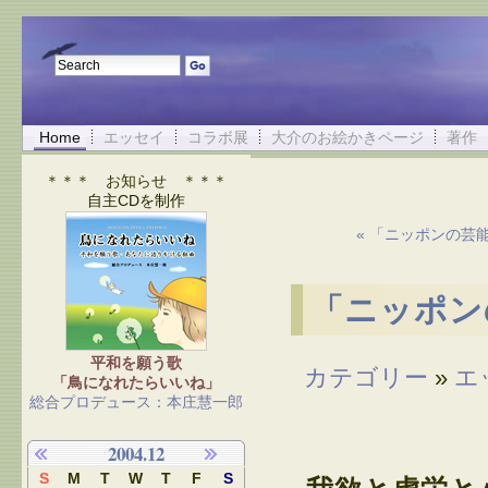
Home
エッセイ
コラボ展
大介のお絵かきページ
著作
＊＊＊ お知らせ ＊＊＊
自主CDを制作
« 「ニッポンの芸
「ニッポン
平和を願う歌
カテゴリー
»
エ
「鳥になれたらいいね」
総合プロデュース：本庄慧一郎
2004.12
S
M
T
W
T
F
S