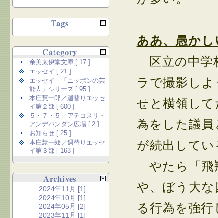
Tags
ああ、愚かし
Category
区立の中学校
余美太伊堂文庫 [ 17 ]
エッセイ [ 21 ]
ラで撮影しよ
エッセイ 「ニッポンの芸
能人」シリーズ [ 95 ]
本庄慧一郎／週替りエッセ
せと横領して
イ第２部 [ 600 ]
５・７・５ アテコスリ・
為をした議員
アンデパンダン広場 [ 2 ]
お知らせ [ 25 ]
が続出してい
本庄慧一郎／週替りエッセ
イ第３部 [ 163 ]
やたら「飛翔
Archives
や、ぼう大な
2024年11月 [1]
2024年10月 [1]
る行為を強行
2024年05月 [2]
2023年11月 [1]