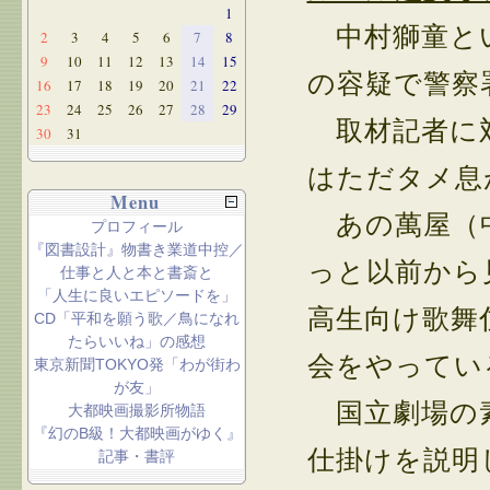
1
中村獅童とい
2
3
4
5
6
7
8
9
10
11
12
13
14
15
の容疑で警察
16
17
18
19
20
21
22
23
24
25
26
27
28
29
取材記者に対
30
31
はただタメ息
Menu
あの萬屋（中
プロフィール
『図書設計』物書き業道中控／
っと以前から
仕事と人と本と書斎と
「人生に良いエピソードを」
高生向け歌舞
CD「平和を願う歌／鳥になれ
たらいいね」の感想
会をやってい
東京新聞TOKYO発「わが街わ
が友」
国立劇場の素
大都映画撮影所物語
『幻のB級！大都映画がゆく』
仕掛けを説明
記事・書評