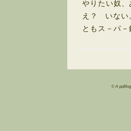
やりたい奴
え？ いない
ともス－パ－
© A ppBlog