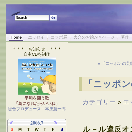
Home
エッセイ
コラボ展
大介のお絵かきページ
著作
＊＊＊ お知らせ ＊＊＊
自主CDを制作
« 「ニッポンの
「ニッポン
平和を願う歌
カテゴリー
»
エ
「鳥になれたらいいね」
総合プロデュース：本庄慧一郎
2006.7
ル－ル違反オ
S
M
T
W
T
F
S