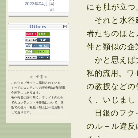
2023年04月 [4]
にも肚が立つ
all
それと水谷建
Others
者たちのほと
件と類似の企
かと思えば大
私的流用。ワ
※ ご注意 ※
このウェブサイトに掲載されている、
の教授などの
すべてのコンテンツの著作権は(有)望田
企画室ににあります。
く、いじまし
著作権者の許可無く、本サイト内の全
てのコンテンツ・著作物について、無
断での使用・転載・加工は一切お断り
日銀のフクイ
しております。
のル－ル違反