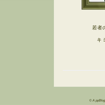
若者
キ
© A ppBlog