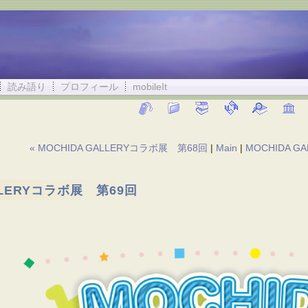
読み語り
プロフィール
mobileIt
« MOCHIDA GALLERYコラボ展 第68回
|
Main
|
MOCHIDA G
LLERYコラボ展 第69回