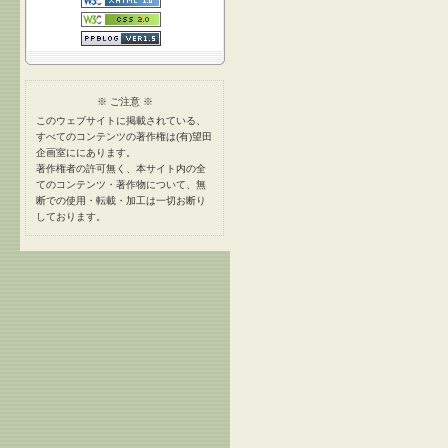
※ ご注意 ※
このウェブサイトに掲載されている、
すべてのコンテンツの著作権は(有)望田
企画室ににあります。
著作権者の許可無く、本サイト内の全
てのコンテンツ・著作物について、無
断での使用・転載・加工は一切お断り
しております。