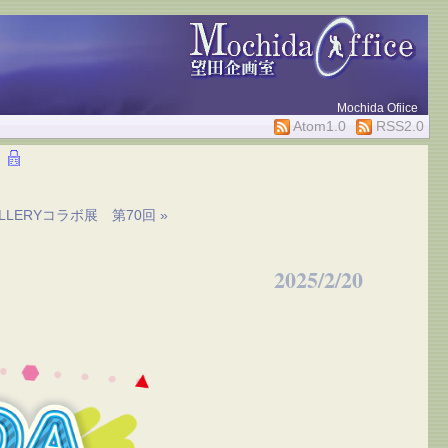
Mochida Ofiice
Atom1.0
RSS2.0
ALLERYコラボ展 第70回 »
2025/2/20