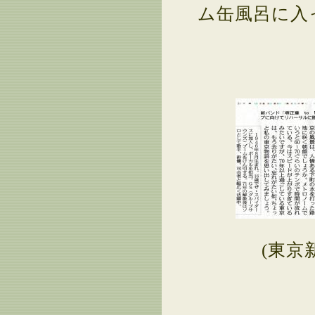
ム缶風呂に入
(東京