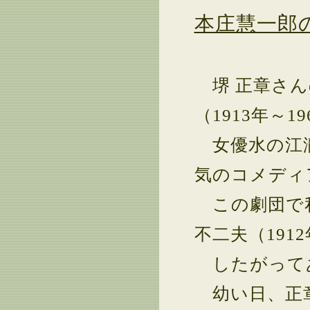
本庄慧一郎
堺 正章さん
（1913年～1
女優水の江瀧
気のコメディ
この劇団で私
不二夫（191
したがって
幼い日、正章