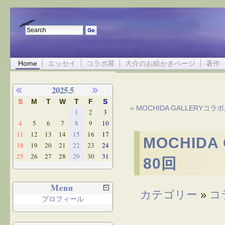
Home
エッセイ
コラボ展
大介のお絵かきページ
著作
2025.5
S
M
T
W
T
F
S
« MOCHIDA GALLERYコ
1
2
3
4
5
6
7
8
9
10
11
12
13
14
15
16
17
MOCHID
18
19
20
21
22
23
24
25
26
27
28
29
30
31
80回
Menu
カテゴリー
»
コ
プロフィール