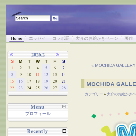
Home
エッセイ
コラボ展
大介のお絵かきページ
著作
2026.2
S
M
T
W
T
F
S
« MOCHIDA GALL
1
2
3
4
5
6
7
8
9
10
11
12
13
14
15
16
17
18
19
20
21
MOCHIDA GAL
22
23
24
25
26
27
28
カテゴリー
»
大介のお絵かきペ
Menu
プロフィール
Recently