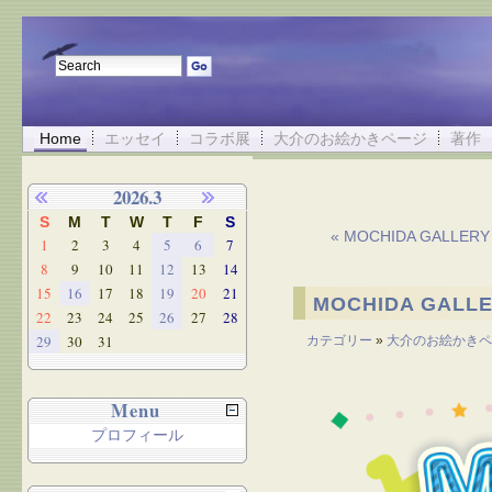
Home
エッセイ
コラボ展
大介のお絵かきページ
著作
2026.3
S
M
T
W
T
F
S
« MOCHIDA GALL
1
2
3
4
5
6
7
8
9
10
11
12
13
14
15
16
17
18
19
20
21
MOCHIDA GAL
22
23
24
25
26
27
28
29
30
31
カテゴリー
»
大介のお絵かきペ
Menu
プロフィール