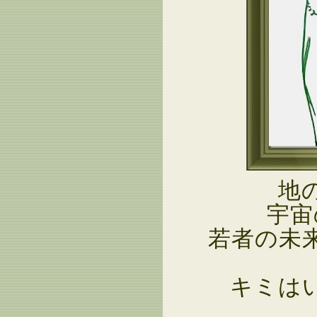
地
宇宙
若者の未
キミは