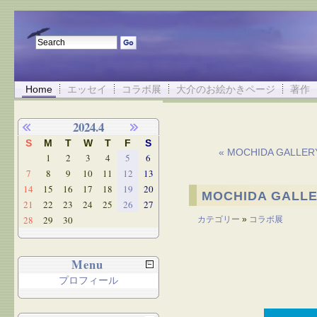
Home
エッセイ
コラボ展
大介のお絵かきページ
著作
2024.4
S
M
T
W
T
F
S
« MOCHIDA GAL
1
2
3
4
5
6
7
8
9
10
11
12
13
14
15
16
17
18
19
20
MOCHIDA GAL
21
22
23
24
25
26
27
28
29
30
カテゴリー
»
コラボ展
Menu
プロフィール