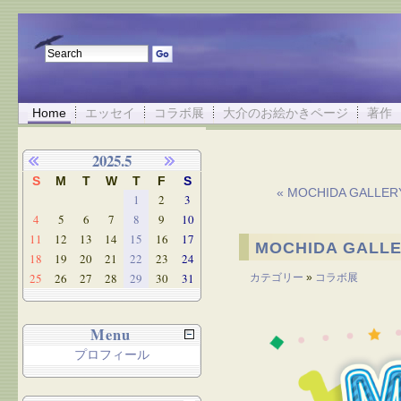
Home
エッセイ
コラボ展
大介のお絵かきページ
著作
2025.5
S
M
T
W
T
F
S
« MOCHIDA GAL
1
2
3
4
5
6
7
8
9
10
11
12
13
14
15
16
17
MOCHIDA GAL
18
19
20
21
22
23
24
25
26
27
28
29
30
31
カテゴリー
»
コラボ展
Menu
プロフィール