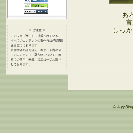
あ
言
しっか
※ ご注意 ※
このウェブサイトに掲載されている、
すべてのコンテンツの著作権は(有)望田
企画室ににあります。
著作権者の許可無く、本サイト内の全
てのコンテンツ・著作物について、無
断での使用・転載・加工は一切お断り
しております。
© A ppBlog