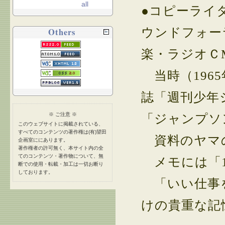
all
●コピーライ
ウンドフォー
Others
楽・ラジオＣ
当時（196
誌「週刊少年
※ ご注意 ※
「ジャンプソ
このウェブサイトに掲載されている、
すべてのコンテンツの著作権は(有)望田
資料のヤマの
企画室ににあります。
著作権者の許可無く、本サイト内の全
てのコンテンツ・著作物について、無
メモには「1
断での使用・転載・加工は一切お断り
しております。
「いい仕事を
けの貴重な記