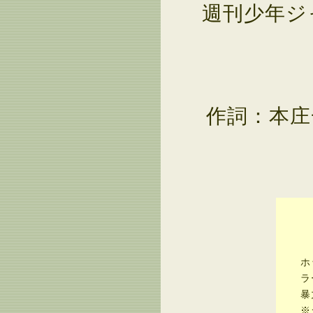
週刊少年ジ
作詞：本庄
『
ホッ
ラー
暴力
※ジ