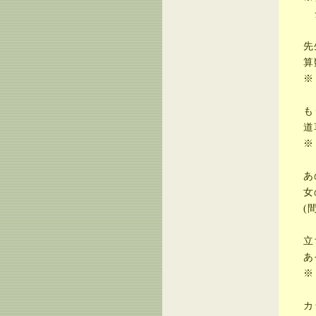
ジ
先生
算数
※
もう
道草
※
あの
女の
(間
立ち
あそ
※
カッ