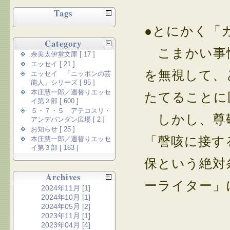
Tags
●とにかく「
Category
こまかい事情
余美太伊堂文庫 [ 17 ]
エッセイ [ 21 ]
を無視して、
エッセイ 「ニッポンの芸
能人」シリーズ [ 95 ]
本庄慧一郎／週替りエッセ
たてることに
イ第２部 [ 600 ]
５・７・５ アテコスリ・
しかし、尊敬
アンデパンダン広場 [ 2 ]
お知らせ [ 25 ]
「謦咳に接す
本庄慧一郎／週替りエッセ
イ第３部 [ 163 ]
保という絶対
Archives
ーライター」
2024年11月 [1]
2024年10月 [1]
2024年05月 [2]
2023年11月 [1]
2023年04月 [4]