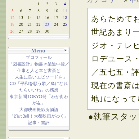
1
2
3
4
5
6
7
8
9
10
11
あらためて
12
13
14
15
16
17
18
19
20
21
22
23
24
25
世紀あまり
26
27
28
29
30
ジオ・テレ
Menu
ロデユース
プロフィール
『図書設計』物書き業道中控／
／五七五・
仕事と人と本と書斎と
「人生に良いエピソードを」
CD「平和を願う歌／鳥になれ
現在の書斎
たらいいね」の感想
東京新聞TOKYO発「わが街わ
地｣になって
が友」
大都映画撮影所物語
●執筆スタッ
『幻のB級！大都映画がゆく』
記事・書評