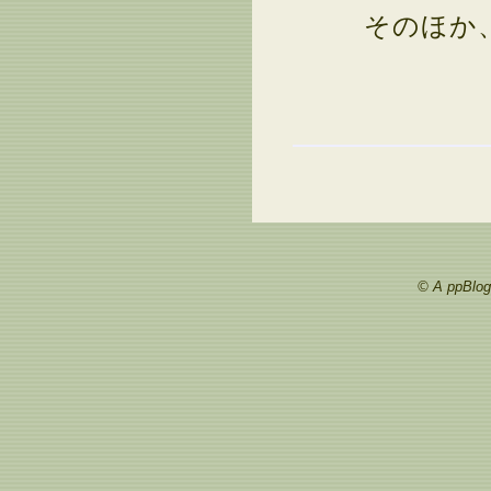
そのほか、
© A ppBlog