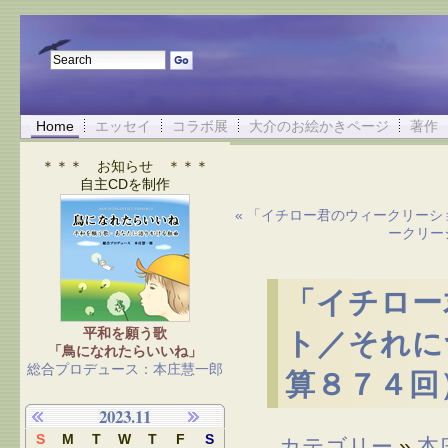
Home
エッセイ
コラボ展
大介のお絵かきページ
著作
＊＊＊ お知らせ ＊＊＊
自主CDを制作
« 「イチロー君のウィークリーシ
ークリー
「イチロー
平和を願う歌
ト／それに
「鳥になれたらいいね」
総合プロデュース：本庄慧一郎
算８７４回
2023.11
S
M
T
W
T
F
S
カテゴリー
»
本