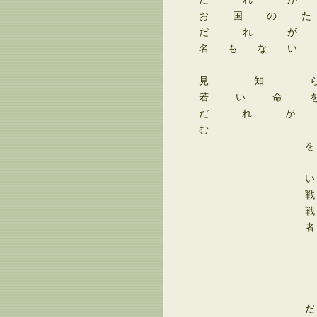
お国の
だれ
名もな
見知
若い命
だれ