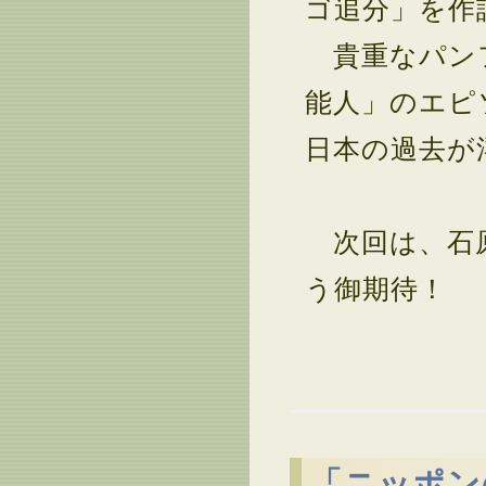
ゴ追分」を作
貴重なパン
能人」のエピ
日本の過去が
次回は、石原
う御期待！
「ニッポン