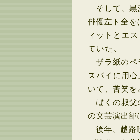
そして、黒沢
俳優左ト全を
ィットとエス
ていた。
ザラ紙のペラ
スパイに用心
いて、苦笑を
ぼくの叔父の
の文芸演出部
後年、越路吹