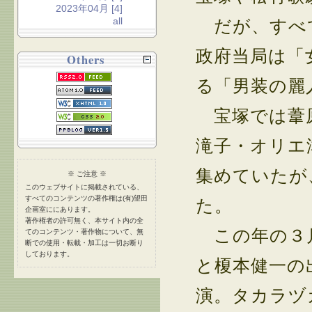
2023年04月 [4]
all
だが、すべて
政府当局は「
Others
る「男装の麗
宝塚では葦原
滝子・オリエ
集めていたが
※ ご注意 ※
このウェブサイトに掲載されている、
すべてのコンテンツの著作権は(有)望田
た。
企画室ににあります。
著作権者の許可無く、本サイト内の全
この年の３月
てのコンテンツ・著作物について、無
断での使用・転載・加工は一切お断り
しております。
と榎本健一の
演。タカラヅ