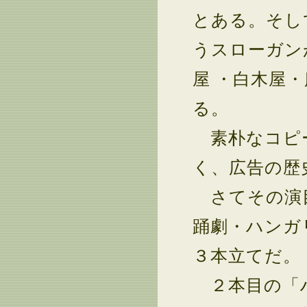
とある。そし
うスローガン
屋 ・白木屋
る。
素朴なコピー
く、広告の歴
さてその演目
踊劇・ハンガ
３本立てだ。
２本目の「ハ