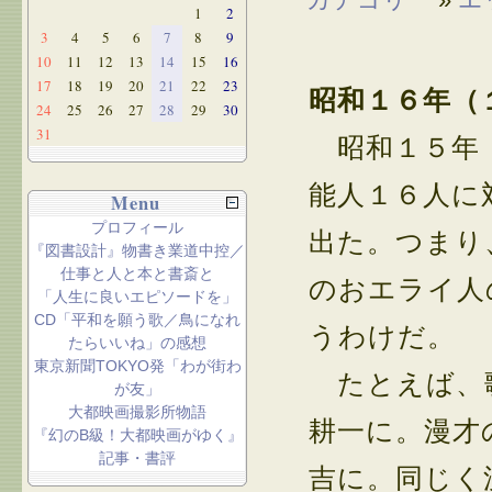
1
2
3
4
5
6
7
8
9
10
11
12
13
14
15
16
17
18
19
20
21
22
23
昭和１６年（
24
25
26
27
28
29
30
31
昭和１５年（
能人１６人に
Menu
プロフィール
出た。つまり
『図書設計』物書き業道中控／
仕事と人と本と書斎と
のおエライ人
「人生に良いエピソードを」
CD「平和を願う歌／鳥になれ
うわけだ。
たらいいね」の感想
東京新聞TOKYO発「わが街わ
たとえば、歌
が友」
大都映画撮影所物語
耕一に。漫才
『幻のB級！大都映画がゆく』
記事・書評
吉に。同じく