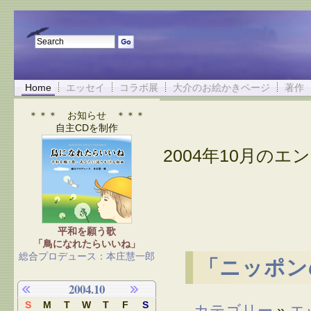
Home
エッセイ
コラボ展
大介のお絵かきページ
著作
＊＊＊ お知らせ ＊＊＊
自主CDを制作
2004年10月のエン
平和を願う歌
「鳥になれたらいいね」
総合プロデュース：本庄慧一郎
「ニッポン
2004.10
S
M
T
W
T
F
S
カテゴリー
»
エ