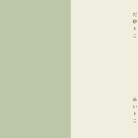
Ｗ
Ｗ
Ｗ