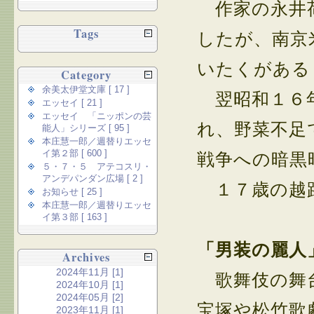
作家の永井荷
Tags
したが、南京
いたくがある
Category
余美太伊堂文庫 [ 17 ]
翌昭和１６年
エッセイ [ 21 ]
エッセイ 「ニッポンの芸
れ、野菜不足
能人」シリーズ [ 95 ]
本庄慧一郎／週替りエッセ
イ第２部 [ 600 ]
戦争への暗黒
５・７・５ アテコスリ・
アンデパンダン広場 [ 2 ]
１７歳の越路
お知らせ [ 25 ]
本庄慧一郎／週替りエッセ
イ第３部 [ 163 ]
「男装の麗人
Archives
2024年11月 [1]
歌舞伎の舞台
2024年10月 [1]
2024年05月 [2]
宝塚や松竹歌
2023年11月 [1]