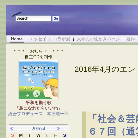
Home
エッセイ
コラボ展
大介のお絵かきページ
著作
＊＊＊ お知らせ ＊＊＊
自主CDを制作
2016年4月のエント
平和を願う歌
「鳥になれたらいいね」
総合プロデュース：本庄慧一郎
「社会＆芸
2016.4
６７回（通
S
M
T
W
T
F
S