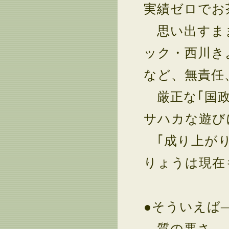
実績ゼロでお
思い出すまま
ック・西川き
など、無責任
厳正な｢国政
サハカな遊び
｢成り上がり
りょうは現在
●そういえば
質の悪さ――