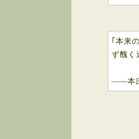
｢本来
ず醜く
――本