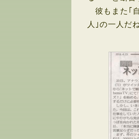
彼もまた｢自
人｣の一人だ