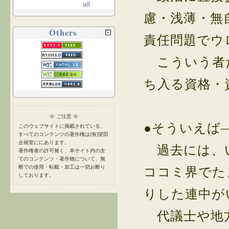
all
慮・浅薄・無
Others
責任問題でウ
こういう者
ち入る資格・
※ ご注意 ※
●そういえば
このウェブサイトに掲載されている、
すべてのコンテンツの著作権は(有)望田
企画室ににあります。
過去には、い
著作権者の許可無く、本サイト内の全
てのコンテンツ・著作物について、無
断での使用・転載・加工は一切お断り
ココミ界でた
しております。
りした連中が
代議士や地方