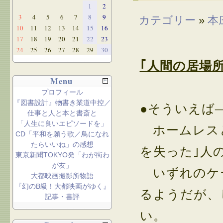
1
2
3
4
5
6
7
8
9
カテゴリー
»
本
10
11
12
13
14
15
16
17
18
19
20
21
22
23
24
25
26
27
28
29
30
｢人間の居場所
Menu
プロフィール
『図書設計』物書き業道中控／
●そういえば
仕事と人と本と書斎と
「人生に良いエピソードを」
ホームレスと
CD「平和を願う歌／鳥になれ
たらいいね」の感想
を失った｣人
東京新聞TOKYO発「わが街わ
が友」
いずれのケー
大都映画撮影所物語
『幻のB級！大都映画がゆく』
るようだが、
記事・書評
い。