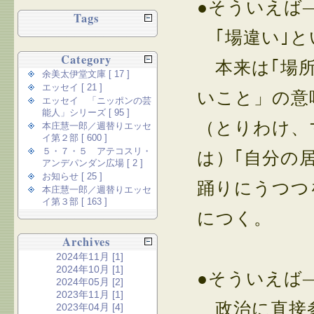
●そういえば
Tags
｢場違い｣と
Category
本来は｢場所
余美太伊堂文庫 [ 17 ]
エッセイ [ 21 ]
いこと」の意
エッセイ 「ニッポンの芸
能人」シリーズ [ 95 ]
（とりわけ、
本庄慧一郎／週替りエッセ
イ第２部 [ 600 ]
５・７・５ アテコスリ・
は）｢自分の
アンデパンダン広場 [ 2 ]
お知らせ [ 25 ]
踊りにうつつ
本庄慧一郎／週替りエッセ
イ第３部 [ 163 ]
につく。
Archives
2024年11月 [1]
2024年10月 [1]
●そういえば
2024年05月 [2]
2023年11月 [1]
政治に直接参
2023年04月 [4]