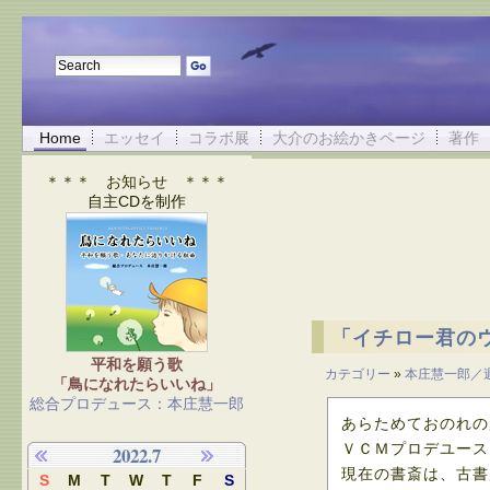
Home
エッセイ
コラボ展
大介のお絵かきページ
著作
＊＊＊ お知らせ ＊＊＊
自主CDを制作
「イチロー君の
平和を願う歌
カテゴリー
»
本庄慧一郎／
「鳥になれたらいいね」
総合プロデュース：本庄慧一郎
あらためておのれの
ＶＣＭプロデユース
2022.7
現在の書斎は、古書
S
M
T
W
T
F
S