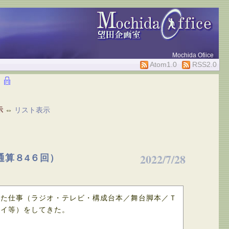
Mochida Ofiice
Atom1.0
RSS2.0
示
⇔
リスト表示
2022/7/28
通算８4６回）
した仕事（ラジオ・テレビ・構成台本／舞台脚本／Ｔ
セイ等）をしてきた。