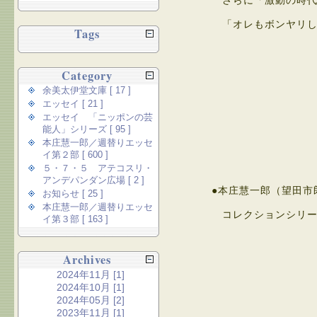
さらに「激動の時代
「オレもボンヤリし
Tags
Category
余美太伊堂文庫 [ 17 ]
エッセイ [ 21 ]
エッセイ 「ニッポンの芸
能人」シリーズ [ 95 ]
本庄慧一郎／週替りエッセ
イ第２部 [ 600 ]
５・７・５ アテコスリ・
アンデパンダン広場 [ 2 ]
●本庄慧一郎（望田市
お知らせ [ 25 ]
本庄慧一郎／週替りエッセ
コレクションシリー
イ第３部 [ 163 ]
Archives
2024年11月 [1]
2024年10月 [1]
2024年05月 [2]
2023年11月 [1]