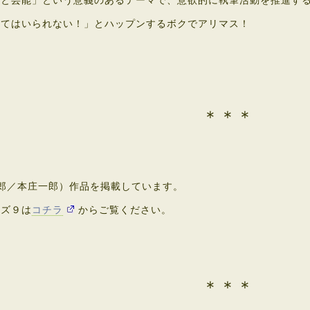
と芸能」という意義のあるテーマで、意欲的に執筆活動を推進する
てはいられない！」とハップンするボクでアリマス！
＊＊＊
郎／本庄一郎）作品を掲載しています。
ズ９は
コチラ
からご覧ください。
＊＊＊