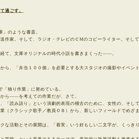
えて過ごす。
庫」のような書斎。
送作家。そして、ラジオ・テレビのＣМのコピーライター。そして
経て、文庫オリジナルの時代小説を書きまくった――。
から、「弁当１００個」を必要とする大スタジオの撮影やイベント
で「独り作業」に努めている。
から――を考えての作業だが、さて。
、「読み語り」という演劇的表現の稽古のために、女性の、そして
業（クラシック歌手／教員ＯＢ）から、新しいフィールドでめざま
クな活動とその展開は、「着実」いう好もしい二文字が、くっき