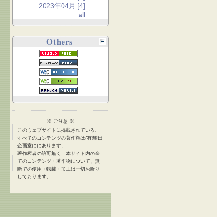
2023年04月 [4]
all
Others
※ ご注意 ※
このウェブサイトに掲載されている、
すべてのコンテンツの著作権は(有)望田
企画室ににあります。
著作権者の許可無く、本サイト内の全
てのコンテンツ・著作物について、無
断での使用・転載・加工は一切お断り
しております。