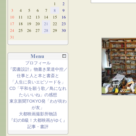
1
2
3
4
5
6
7
8
9
10
11
12
13
14
15
16
17
18
19
20
21
22
23
24
25
26
27
28
29
30
31
Menu
プロフィール
『図書設計』物書き業道中控／
仕事と人と本と書斎と
「人生に良いエピソードを」
CD「平和を願う歌／鳥になれ
たらいいね」の感想
東京新聞TOKYO発「わが街わ
が友」
大都映画撮影所物語
『幻のB級！大都映画がゆく』
記事・書評