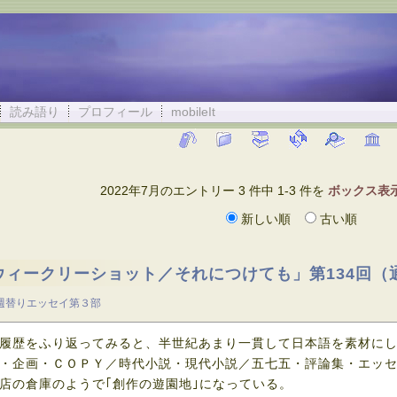
読み語り
プロフィール
mobileIt
2022年7月のエントリー 3 件中 1-3 件を
ボックス表
新しい順
古い順
ウィークリーショット／それにつけても」第134回（
週替りエッセイ第３部
履歴をふり返ってみると、半世紀あまり一貫して日本語を素材に
・企画・ＣＯＰＹ／時代小説・現代小説／五七五・評論集・エッ
店の倉庫のようで｢創作の遊園地｣になっている。