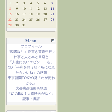
1
2
3
4
5
6
7
8
9
10
11
12
13
14
15
16
17
18
19
20
21
22
23
24
25
26
27
28
29
30
31
Menu
プロフィール
『図書設計』物書き業道中控／
仕事と人と本と書斎と
「人生に良いエピソードを」
CD「平和を願う歌／鳥になれ
たらいいね」の感想
東京新聞TOKYO発「わが街わ
が友」
大都映画撮影所物語
『幻のB級！大都映画がゆく』
記事・書評