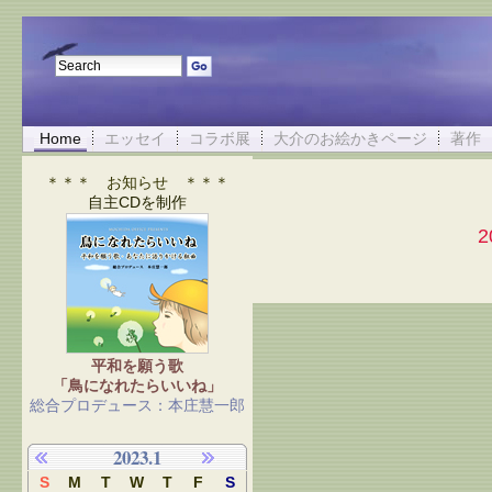
Home
エッセイ
コラボ展
大介のお絵かきページ
著作
＊＊＊ お知らせ ＊＊＊
自主CDを制作
平和を願う歌
「鳥になれたらいいね」
総合プロデュース：本庄慧一郎
2023.1
S
M
T
W
T
F
S