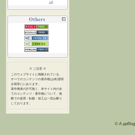
all
Others
※ ご注意 ※
このウェブサイトに掲載されている、
すべてのコンテンツの著作権は(有)望田
企画室ににあります。
著作権者の許可無く、本サイト内の全
てのコンテンツ・著作物について、無
断での使用・転載・加工は一切お断り
しております。
© A ppBlog