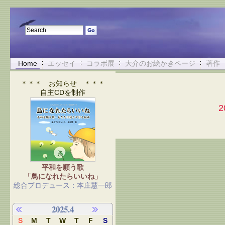
Home
エッセイ
コラボ展
大介のお絵かきページ
著作
＊＊＊ お知らせ ＊＊＊
自主CDを制作
平和を願う歌
「鳥になれたらいいね」
総合プロデュース：本庄慧一郎
2025.4
S
M
T
W
T
F
S