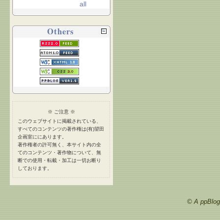
all
Others
※ ご注意 ※
このウェブサイトに掲載されている、
すべてのコンテンツの著作権は(有)望田
企画室ににあります。
著作権者の許可無く、本サイト内の全
てのコンテンツ・著作物について、無
断での使用・転載・加工は一切お断り
しております。
© A ppBlog