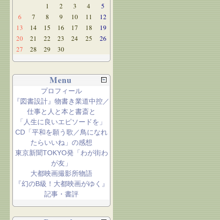
1
2
3
4
5
6
7
8
9
10
11
12
13
14
15
16
17
18
19
20
21
22
23
24
25
26
27
28
29
30
Menu
プロフィール
『図書設計』物書き業道中控／
仕事と人と本と書斎と
「人生に良いエピソードを」
CD「平和を願う歌／鳥になれ
たらいいね」の感想
東京新聞TOKYO発「わが街わ
が友」
大都映画撮影所物語
『幻のB級！大都映画がゆく』
記事・書評