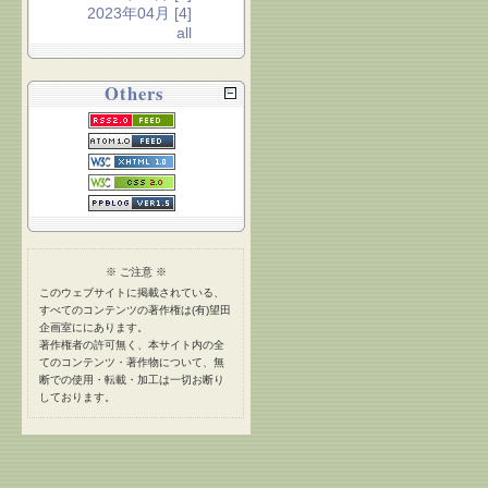
2023年04月 [4]
all
Others
※ ご注意 ※
このウェブサイトに掲載されている、
すべてのコンテンツの著作権は(有)望田
企画室ににあります。
著作権者の許可無く、本サイト内の全
てのコンテンツ・著作物について、無
断での使用・転載・加工は一切お断り
しております。