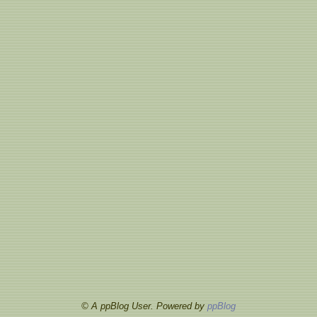
© A ppBlog User. Powered by
ppBlog