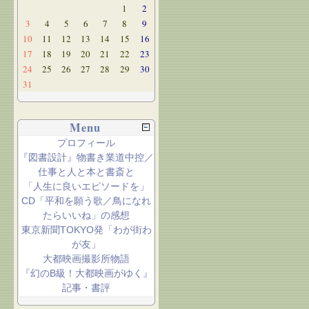
1
2
3
4
5
6
7
8
9
10
11
12
13
14
15
16
17
18
19
20
21
22
23
24
25
26
27
28
29
30
31
Menu
プロフィール
『図書設計』物書き業道中控／
仕事と人と本と書斎と
「人生に良いエピソードを」
CD「平和を願う歌／鳥になれ
たらいいね」の感想
東京新聞TOKYO発「わが街わ
が友」
大都映画撮影所物語
『幻のB級！大都映画がゆく』
記事・書評