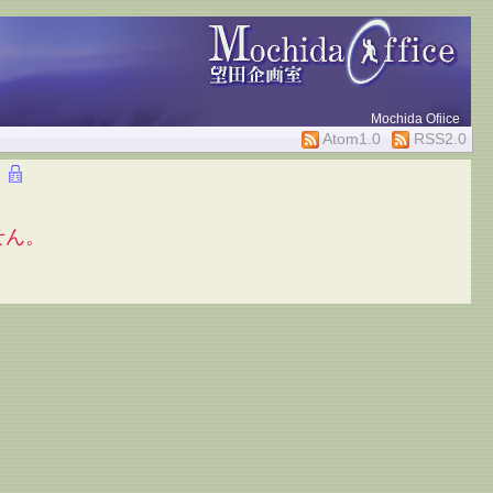
Mochida Ofiice
Atom1.0
RSS2.0
せん。