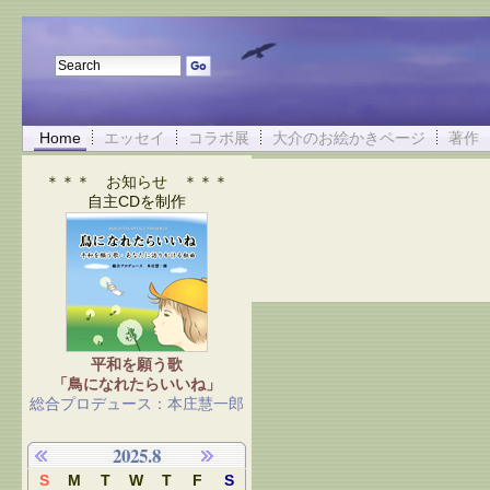
Home
エッセイ
コラボ展
大介のお絵かきページ
著作
＊＊＊ お知らせ ＊＊＊
自主CDを制作
平和を願う歌
「鳥になれたらいいね」
総合プロデュース：本庄慧一郎
2025.8
S
M
T
W
T
F
S