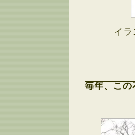
イラ
毎年、この