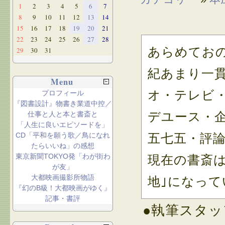
1
2
3
4
5
6
7
8
9
10
11
12
13
14
15
16
17
18
19
20
21
22
23
24
25
26
27
28
あらめてお
29
30
31
紀あまり一
Menu
オ・テレビ
プロフィール
『図書設計』物書き業道中控／
デユース・
仕事と人と本と書斎と
「人生に良いエピソードを」
CD「平和を願う歌／鳥になれ
五七五・評
たらいいね」の感想
東京新聞TOKYO発「わが街わ
現在の書斎
が友」
大都映画撮影所物語
地｣になって
『幻のB級！大都映画がゆく』
記事・書評
●執筆スタッ