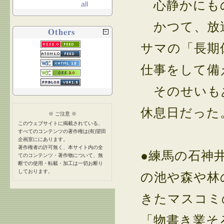
心静かにも
all
かつて、放送
Others
サマの「長期
仕事をして備
そのせいも
休息日だった
※ ご注意 ※
このウェブサイトに掲載されている、
すべてのコンテンツの著作権は(有)望田
企画室ににあります。
著作権者の許可無く、本サイト内の全
●練馬の石神
てのコンテンツ・著作物について、無
断での使用・転載・加工は一切お断り
しております。
の池や森や林
きたマスコミ
「物書き業そ