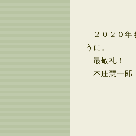
２０２０年も
うに。
最敬礼！
本庄慧一郎