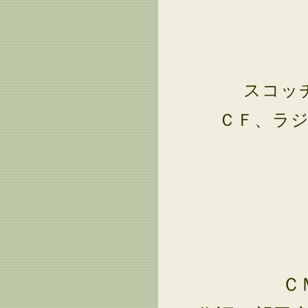
スコッ
ＣＦ、ラジ
Ｃ