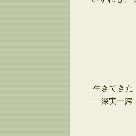
生きてきた
――深実一露