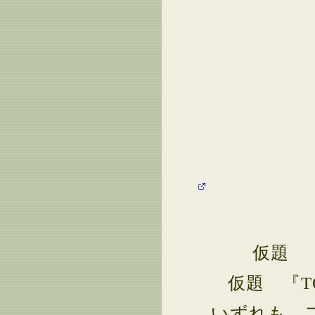
仮題 
仮題 『TO
いずれも、