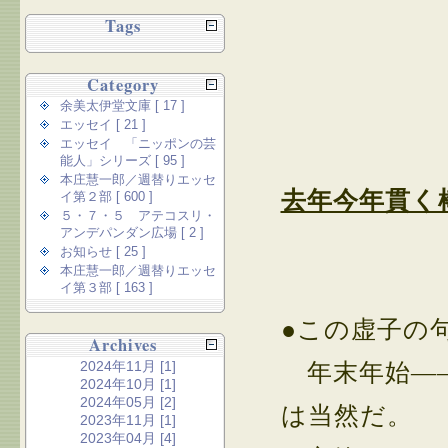
Tags
Category
余美太伊堂文庫 [ 17 ]
エッセイ [ 21 ]
エッセイ 「ニッポンの芸
能人」シリーズ [ 95 ]
本庄慧一郎／週替りエッセ
去年今年貫く
イ第２部 [ 600 ]
５・７・５ アテコスリ・
アンデパンダン広場 [ 2 ]
お知らせ [ 25 ]
本庄慧一郎／週替りエッセ
イ第３部 [ 163 ]
●この虚子の
Archives
2024年11月 [1]
年末年始――
2024年10月 [1]
2024年05月 [2]
は当然だ。
2023年11月 [1]
2023年04月 [4]