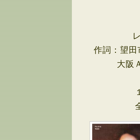
作詞：望田
大阪ＡＢ
１１
全国