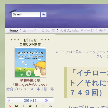
Home
エッセイ
コラボ展
大介のお絵かきページ
著作
＊＊＊ お知らせ ＊＊＊
自主CDを制作
« 「イチロー君のウィークリーシ
クリー
「イチロー
平和を願う歌
ト／それに
「鳥になれたらいいね」
総合プロデュース：本庄慧一郎
７４９回）
2019.12
S
M
T
W
T
F
S
カテゴリー
»
本