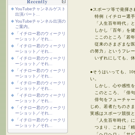
Recently
YouTubeチャンネルゲスト
●スポーツ等で発揮さ
出演パート...
特例（イチロー選手
YouTubeチャンネル出演の
「人生百年時代」と
ご案内。
しかし「百年」を健
「イチロー君のウィークリ
ここのところ「若年性
ーショット／それ...
従来のさまざまな医学
「イチロー君のウィークリ
ーショット／それ...
の努力」というフレ
「イチロー君のウィークリ
いずれにしても、休
ーショット／それ...
「イチロー君のウィークリ
●そうはいっても、1
ーショット／それ...
い。
「イチロー君のウィークリ
しかし、心や感性を
ーショット／それ...
このところ、「俳句
「イチロー君のウィークリ
俳句をフューチャー
ーショット／それ...
じめ、若者たちのさ
「イチロー君のウィークリ
ーショット／それ...
実感はスポーツ競技
「イチロー君のウィークリ
「人生百年時代」に
ーショット／それ...
つまり、これは「精
「ヘロヘロ」「サビ