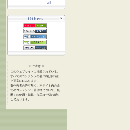
all
Others
※ ご注意 ※
このウェブサイトに掲載されている、
すべてのコンテンツの著作権は(有)望田
企画室ににあります。
著作権者の許可無く、本サイト内の全
てのコンテンツ・著作物について、無
断での使用・転載・加工は一切お断り
しております。