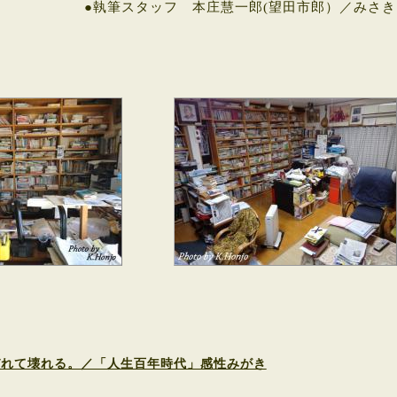
●執筆スタッフ 本庄慧一郎(望田市郎）／みさき
びれて壊れる。／「人生百年時代」感性みがき