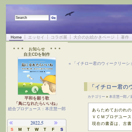
Home
エッセイ
コラボ展
大介のお絵かきページ
著作
＊＊＊ お知らせ ＊＊＊
自主CDを制作
« 「イチロー君のウィークリーシ
「イチロー君の
カテゴリー
»
本庄慧一郎／
平和を願う歌
「鳥になれたらいいね」
総合プロデュース：本庄慧一郎
あらためておのれの
ＶＣＭプロデユース
2022.5
現在の書斎は、古書
S
M
T
W
T
F
S