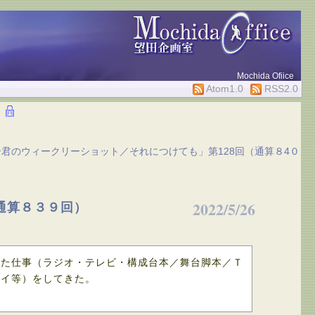
Mochida Ofiice
Atom1.0
RSS2.0
君のウィークリーショット／それにつけても」第128回（通算８4０
2022/5/26
通算８３９回）
した仕事（ラジオ・テレビ・構成台本／舞台脚本／Ｔ
セイ等）をしてきた。