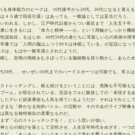
れる身体能力のピークは、10代後半から20代。30代になると衰え
は４５歳で現役引退）はあっても、一般論としては妥当だろう。
いわれる。しかし、江戸時代以後からつい最近まで「人生五十年」
康に生きるには、「体力と精神――心」という両輪がしっかり機能
認知症」をはじめ、40代50代の者たちに耳新しい心の疾病や障
書では「人間の脳はふつう90％は休眠している」が定説になって
ーズは、もはや一般常識とされたようだ。
眠し、怠惰の惰眠をむさぼっている脳細胞を揺り動かし、あらため
0代20代……せいぜい30代までのハードスポーツは可能でも、常
ストレッチングし、鍛え続けるということには、危険も不可能も
ブーム」が喧伝されている。言語をフルに駆使しての「表現するあ
したテレビ娯楽番組も人気を得ているようだが、それはそれとして
まざまな「静かなる知的バトル」の活動や、その大会のライブ映像
とは異なる独特独自の貴重なものだ。
まず「心のストレッチングを！」という思いが強い。
神と心の錆びを落として活性させ、人生百年時代をめざす」一つの
サビ」「キシキシ」というオノマトペで表わす憂うべき状態から「