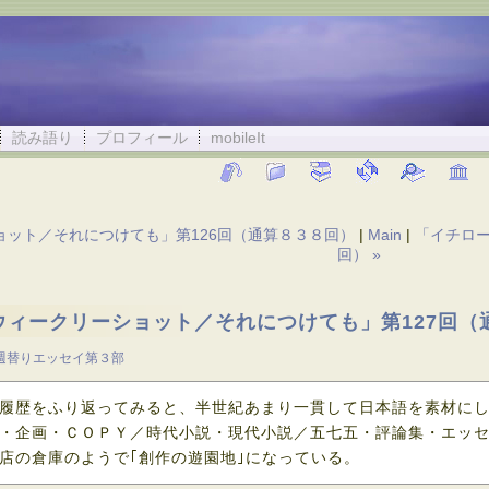
読み語り
プロフィール
mobileIt
ョット／それにつけても」第126回（通算８３８回）
|
Main
|
「イチロー
回） »
ウィークリーショット／それにつけても」第127回（
週替りエッセイ第３部
履歴をふり返ってみると、半世紀あまり一貫して日本語を素材に
・企画・ＣＯＰＹ／時代小説・現代小説／五七五・評論集・エッ
店の倉庫のようで｢創作の遊園地｣になっている。