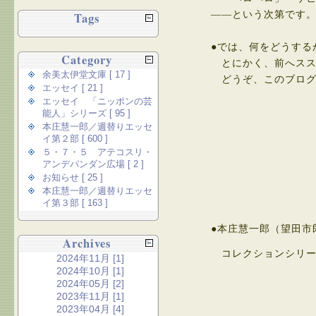
――という次第です
Tags
●では、何をどうする
Category
とにかく、前へスス
余美太伊堂文庫 [ 17 ]
どうぞ、このブログ
エッセイ [ 21 ]
エッセイ 「ニッポンの芸
能人」シリーズ [ 95 ]
本庄慧一郎／週替りエッセ
イ第２部 [ 600 ]
５・７・５ アテコスリ・
アンデパンダン広場 [ 2 ]
お知らせ [ 25 ]
本庄慧一郎／週替りエッセ
イ第３部 [ 163 ]
●本庄慧一郎（望田市
Archives
コレクションシリー
2024年11月 [1]
2024年10月 [1]
2024年05月 [2]
2023年11月 [1]
2023年04月 [4]