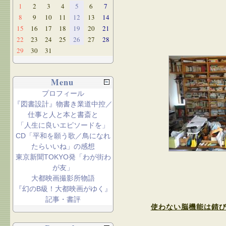
1
2
3
4
5
6
7
8
9
10
11
12
13
14
15
16
17
18
19
20
21
22
23
24
25
26
27
28
29
30
31
Menu
プロフィール
『図書設計』物書き業道中控／
仕事と人と本と書斎と
「人生に良いエピソードを」
CD「平和を願う歌／鳥になれ
たらいいね」の感想
東京新聞TOKYO発「わが街わ
が友」
大都映画撮影所物語
『幻のB級！大都映画がゆく』
記事・書評
使わない脳機能は錆