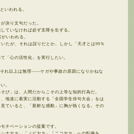
るといわれる。
が決り文句だった。
していなければ必ず支障を生ずる。
害がいわれる。
いたが、それは誤りだとか。しかし「天才とは99％
て「心の活性化」を実行したい。
人はそれ以上は無理――ケガや事故の原因になりかねな
ない。
そび」は、人間だからこその上等な知的行為だ。
、地道に着実に活動する「全国学生俳句大会」をは
を見ていると、「新鮮な感動」に胸が熱くなる。その
モチベーションの提案です。
シナヤカ」「ノビヤカ」「ニコヤカ」への転換を