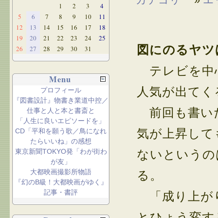
1
2
3
4
5
6
7
8
9
10
11
12
13
14
15
16
17
18
19
20
21
22
23
24
25
図にのるヤツ
26
27
28
29
30
31
テレビを中
Menu
人気が出てく
プロフィール
『図書設計』物書き業道中控／
前回も書いた
仕事と人と本と書斎と
「人生に良いエピソードを」
気が上昇して
CD「平和を願う歌／鳥になれ
たらいいね」の感想
東京新聞TOKYO発「わが街わ
ないというの
が友」
大都映画撮影所物語
る。
『幻のB級！大都映画がゆく』
記事・書評
「成り上がり
とひょう変す