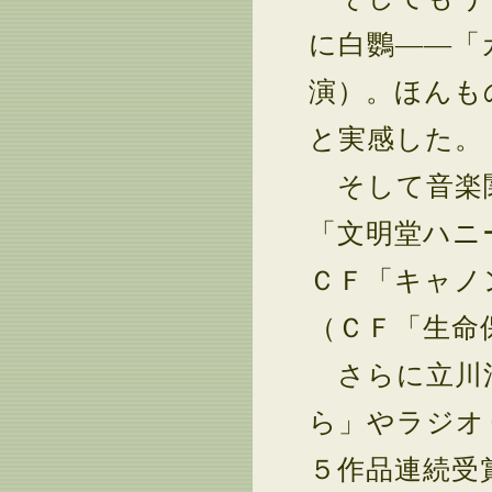
に白鸚――「
演）。ほんも
と実感した。
そして音楽関
「文明堂ハニ
ＣＦ「キャノ
（ＣＦ「生命
さらに立川清
ら」やラジオ
５作品連続受