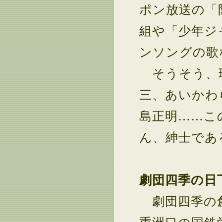
ポン放送の「
組や「少年ジ
ンソングの歌
そうそう、現
三、あいかわ
島正明……こ
ん、紳士であ
劇団四季の日
劇団四季の創