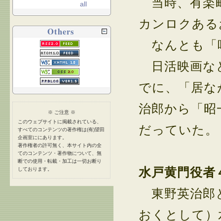
当時、有楽町
all
カンロクある
Others
なんとも「
日活映画など
でに、「居な
治郎から「昭
※ ご注意 ※
このウェブサイトに掲載されている、
だっていた。
すべてのコンテンツの著作権は(有)望田
企画室ににあります。
著作権者の許可無く、本サイト内の全
てのコンテンツ・著作物について、無
断での使用・転載・加工は一切お断り
水戸黄門役者
しております。
東野英治郎と
おくとして）