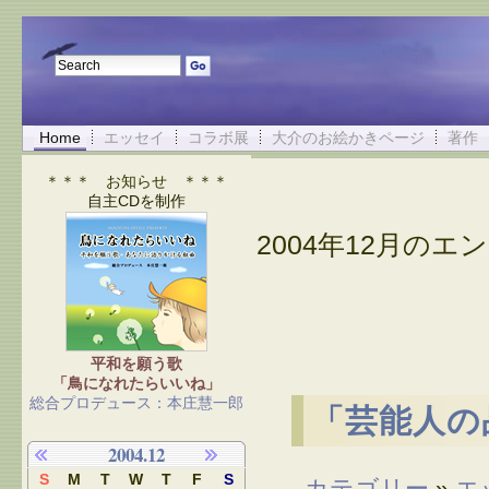
Home
エッセイ
コラボ展
大介のお絵かきページ
著作
＊＊＊ お知らせ ＊＊＊
自主CDを制作
2004年12月のエン
平和を願う歌
「鳥になれたらいいね」
総合プロデュース：本庄慧一郎
「芸能人の
2004.12
S
M
T
W
T
F
S
カテゴリー
»
エ