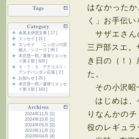
はなかったか
Tags
く」お手伝い
Category
サザエさんの
余美太伊堂文庫 [ 17 ]
エッセイ [ 21 ]
エッセイ 「ニッポンの芸
三戸部スエ。
能人」シリーズ [ 95 ]
本庄慧一郎／週替りエッセ
き日の（！）
イ第２部 [ 600 ]
５・７・５ アテコスリ・
た。
アンデパンダン広場 [ 2 ]
お知らせ [ 25 ]
本庄慧一郎／週替りエッセ
その小沢昭一
イ第３部 [ 163 ]
はじめは、
Archives
りなんかのチ
2024年11月 [1]
2024年10月 [1]
2024年05月 [2]
役のレギュラ
2023年11月 [1]
2023年04月 [4]