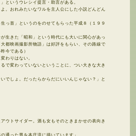
」というウレシイ提言・助言がある。
よ。おれみたいなワルを主人公にした小説どんどん
生っ首」というのをのせてもらった平成８（１９９
が生きた「昭和」という時代にも大いに関心があっ
「大都映画撮影所物語」は好評をもらい、その路線で
い昨今である）
に変わりはない。
るで変わっていないということに、つい大きな大き
いでしょ。だったらからだにいいんじゃない？」と
たアウトサイダー。酒も女もそのときまかせの表向き
の通った男を本庄流に描いています」