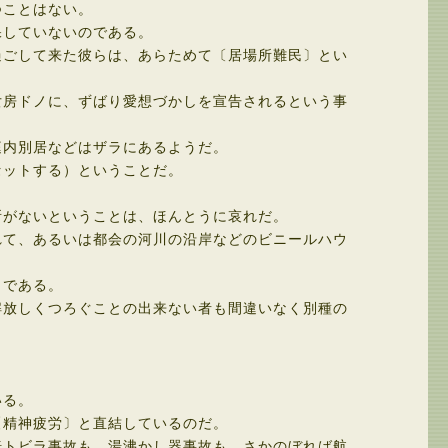
つことはない。
していないのである。
ごして来た彼らは、あらためて〔居場所難民〕とい
房ドノに、ずばり愛想づかしを宣告されるという事
内別居などはザラにあるようだ。
ットする）ということだ。
がないということは、ほんとうに哀れだ。
て、あるいは都会の河川の沿岸などのビニールハウ
じである。
放しくつろぐことの出来ない者も間違いなく別種の
いる。
精神疲労〕と直結しているのだ。
トビラ事故も、湯沸かし器事故も、さかのぼれば航