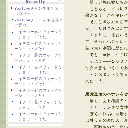
Recently
親しい編集者たちか
YouTubeチャンネルゲスト
もともと、ピカレス
出演パート...
書きなよ」とゲキレ
YouTubeチャンネル出演の
そんな峰さんから直
ご案内。
６）年６月号が出た
「イチロー君のウィークリ
１ヶ月に１冊という
ーショット／それ...
て、そっちへ気がい
「イチロー君のウィークリ
某（大）劇団に新た
ーショット／それ...
でも、毎日、江戸時
「イチロー君のウィークリ
ーショット／それ...
それで――２００７
「イチロー君のウィークリ
なタメ息をつくので
ーショット／それ...
アシスタントである
「イチロー君のウィークリ
のたまう。
ーショット／それ...
「イチロー君のウィークリ
悪党退治のハナシを
ーショット／それ...
最近、ある雑誌のイ
「イチロー君のウィークリ
ーショット／それ...
チャーミングな女性
「イチロー君のウィークリ
「ぼくの作品に登場
ーショット／それ...
は独り者の遊び人。
一家離散の目に合い