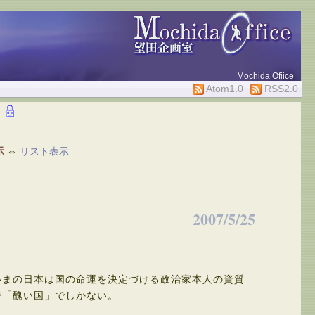
Mochida Ofiice
Atom1.0
RSS2.0
示
⇔
リスト表示
2007/5/25
まの日本は国の命運を決定づける政治家本人の資質
で「醜い国」でしかない。