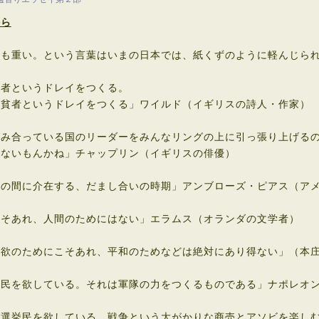
から
りも重い。という言葉はいまの日本では、紙くずのように軽んじら
弱者というドレイをつくる。
貧者というドレイをつくる」ワイルド（イギリスの詩人・作家）
がみ合っている国のリーダーをみんなリングの上に引っ張り上げる
かないもんかね」チャップリン（イギリスの俳優）
争の間に介在する、だまし合いの時期」アンブローズ・ピアス（ア
こそあれ、人間のためにはない」エラムス（オランダの文学者）
我欲のためにこそあれ、平和のためなどは絶対にあり得ない」（本
農民を欲している。それは軍隊の力をつくるものである」ナポレオ
る選挙民を欲している。戦争という大がかりな商売とアソビを楽し