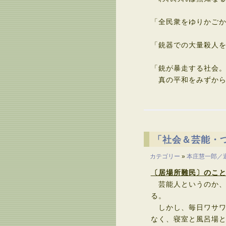
「全民衆をゆりかご
「銃器での大量殺人
「銃が暴走する社会
真の平和をみずから
「社会＆芸能・
カテゴリー
»
本庄慧一郎／
〔居場所難民〕のこ
芸能人というのか、
る。
しかし、毎日ワサワ
なく、寝室と風呂場