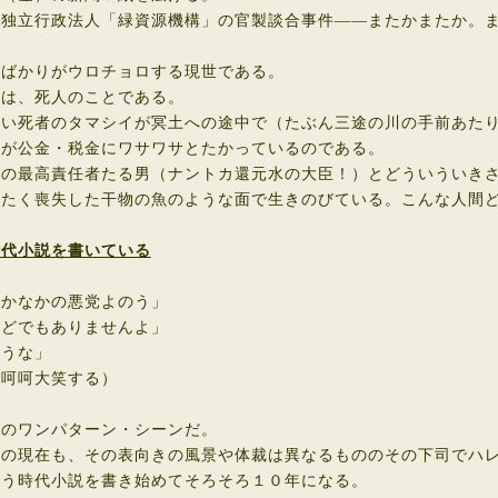
独立行政法人「緑資源機構」の官製談合事件――またかまたか。ま
ばかりがウロチョロする現世である。
は、死人のことである。
い死者のタマシイが冥土への途中で（たぶん三途の川の手前あたり
が公金・税金にワサワサとたかっているのである。
の最高責任者たる男（ナントカ還元水の大臣！）とどういういきさ
ったく喪失した干物の魚のような面で生きのびている。こんな人間
時代小説を書いている
なかなかの悪党よのう」
ほどでもありませんよ」
言うな」
に呵呵大笑する）
のワンパターン・シーンだ。
の現在も、その表向きの風景や体裁は異なるもののその下司でハレ
う時代小説を書き始めてそろそろ１０年になる。