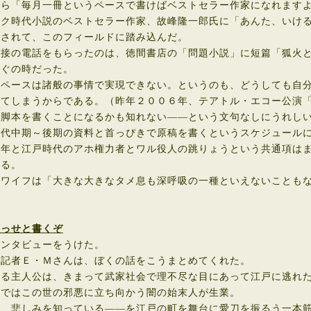
ら「毎月一冊というペースで書けばベストセラー作家になれますよ
ク時代小説のベストセラー作家、故峰隆一郎氏に「あんた、いける
イされて、このフィールドに踏み込んだ。
接の電話をもらったのは、徳間書店の「問題小説」に短篇「狐火と
すぐの時だった。
ペースは諸般の事情で実現できない。というのも、どうしても自分
ってしまうからである。（昨年２００６年、テアトル・エコー公演
に脚本を書くことになるかも知れない――という文句なしにうれし
代中期～後期の資料と首っぴきで原稿を書くというスケジュール
年と江戸時代のアホ権力者とワル役人の跳りょうという共通項はま
ある。
ワイフは「大きな大きなタメ息も深呼吸の一種といえないこともな
せっせと書くぞ
ンタビューをうけた。
記者Ｅ・Ｍさんは、ぼくの話をこうまとめてくれた。
する主人公は、きまって武家社会で理不尽な目にあって江戸に逃れ
裏ではこの世の邪悪に立ち向かう闇の始末人が生業。
、悲しみを知っている――を江戸の町を舞台に愛刀を振るう一本筋