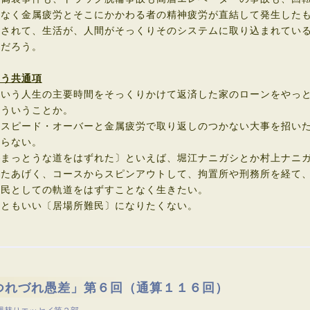
外なく金属疲労とそこにかかわる者の精神疲労が直結して発生した
されて、生活が、人間がそっくりそのシステムに取り込まれている
るだろう。
いう共通項
いう人生の主要時間をそっくりかけて返済した家のローンをやっと
どういうことか。
スピード・オーバーと金属疲労で取り返しのつかない大事を招いた
ならない。
まっとうな道をはずれた〕といえば、堀江ナニガシとか村上ナニ
たあげく、コースからスピンアウトして、拘置所や刑務所を経て、
民としての軌道をはずすことなく生きたい。
ともいい〔居場所難民〕になりたくない。
つれづれ愚差」第６回（通算１１６回）