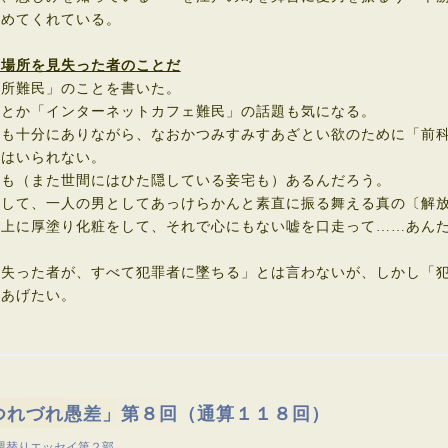
めてくれている。
居場所を見失った者のことだ
所難民」のことを書いた。
とか「インターネットカフェ難民」の話題も気になる。
も十分にありながら、なおかつみすみすあざとい欲のために「前科
にはいられない。
も（また世間にはひた隠している妾宅も）あるんだろう。
して、一人の男としてあっけらかんと素直に振る舞える真の〔解放
上に厚塗り化粧をして、それで心にもない嘘を口走って……あんた
失った者が、すべて犯罪者に墜ちる」とは言わないが、しかし「犯
しあげたい。
つれづれ愚差」第８回（通算１１８回）
週替りエッセイ第２部