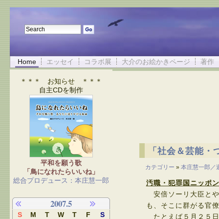
Home
エッセイ
コラボ展
大介のお絵かきページ
著作
＊＊＊ お知らせ ＊＊＊
自主CDを制作
「社会＆芸能・
平和を願う歌
カテゴリー
»
本庄慧一郎／
「鳥になれたらいいね」
総合プロデュース：本庄慧一郎
汚職・犯罪国ニッポ
安倍ソーリ大臣とや
2007.5
も、そこに群がる官
S
M
T
W
T
F
S
たとえば５月２５日