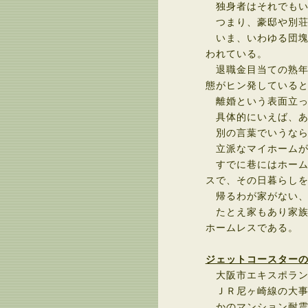
独身者はそれでもい
つまり、豪邸や別荘
いま、いわゆる団塊
われている。
退職金目当ての熟年
態がヒン発している
離婚という表面立っ
具体的にいえば、あ
別の言葉でいうなら
立派なマイホームが
すでに巷にはホーム
スで、その日暮らし
帰るわが家がない、
たとえ家もあり家族
ホームレスである。
ジェットコースター
大阪市エキスポラン
ＪＲ尼ヶ崎線の大事
かのマンション耐震