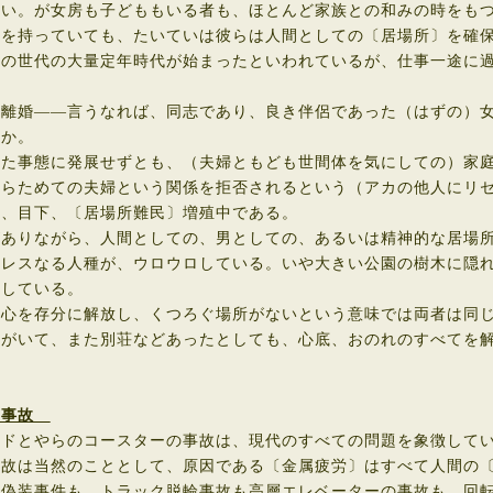
い。が女房も子どももいる者も、ほとんど家族との和みの時をも
を持っていても、たいていは彼らは人間としての〔居場所〕を確保
の世代の大量定年時代が始まったといわれているが、仕事一途に過
離婚――言うなれば、同志であり、良き伴侶であった（はずの）女
とか。
た事態に発展せずとも、（夫婦ともども世間体を気にしての）家庭
らためての夫婦という関係を拒否されるという（アカの他人にリセ
、目下、〔居場所難民〕増殖中である。
ありながら、人間としての、男としての、あるいは精神的な居場所
レスなる人種が、ウロウロしている。いや大きい公園の樹木に隠れ
をしている。
心を存分に解放し、くつろぐ場所がないという意味では両者は同
がいて、また別荘などあったとしても、心底、おのれのすべてを解
の事故
ドとやらのコースターの事故は、現代のすべての問題を象徴して
故は当然のこととして、原因である〔金属疲労〕はすべて人間の〔
偽装事件も、トラック脱輪事故も高層エレベーターの事故も、回転