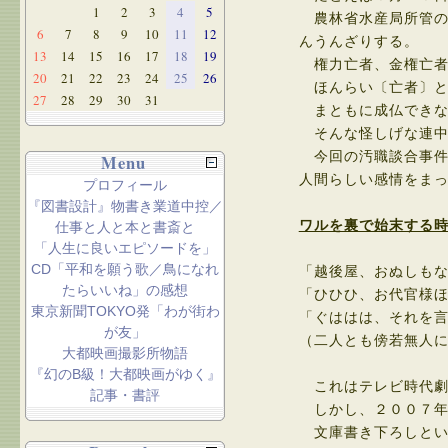
1
2
3
4
5
農林省水産局所管の
6
7
8
9
10
11
12
んうんざりする。
13
14
15
16
17
18
19
権力亡者、金権亡者
20
21
22
23
24
25
26
ほんらい〔亡者〕と
27
28
29
30
31
まともに成仏できな
そんな怪しげな連中
今回の汚職談合事件
Menu
人間らしい感情をま
プロフィール
『図書設計』物書き業道中控／
ワルを裏で始末する
仕事と人と本と書斎と
「人生に良いエピソードを」
CD「平和を願う歌／鳥になれ
「越後屋、おぬしも
たらいいね」の感想
「ひひひ、お代官様
東京新聞TOKYO発「わが街わ
「ぐははは、それを
が友」
（二人とも傍若無人
大都映画撮影所物語
『幻のB級！大都映画がゆく』
これはテレビ時代劇
記事・書評
しかし、２００７年
文庫書き下ろしとい