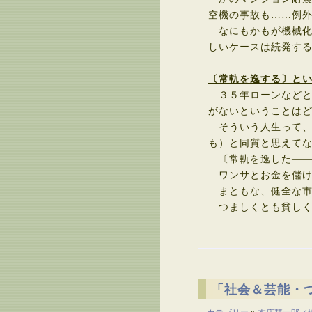
空機の事故も……例
なにもかもが機械化
しいケースは続発す
〔常軌を逸する〕と
３５年ローンなどと
がないということは
そういう人生って、
も）と同質と思えて
〔常軌を逸した――
ワンサとお金を儲け
まともな、健全な市
つましくとも貧しく
「社会＆芸能・