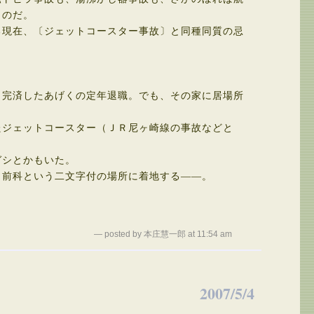
ものだ。
現在、〔ジェットコースター事故〕と同種同質の忌
完済したあげくの定年退職。でも、その家に居場所
ジェットコースター（ＪＲ尼ヶ崎線の事故などと
ガシとかもいた。
前科という二文字付の場所に着地する――。
— posted by 本庄慧一郎 at 11:54 am
2007/5/4