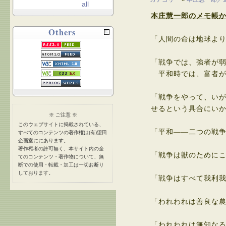
all
本庄慧一郎のメモ帳
Others
「人間の命は地球よ
「戦争では、強者が
平和時では、富者が
「戦争をやって、い
せるという具合にい
※ ご注意 ※
このウェブサイトに掲載されている、
「平和――二つの戦
すべてのコンテンツの著作権は(有)望田
企画室ににあります。
著作権者の許可無く、本サイト内の全
「戦争は獣のために
てのコンテンツ・著作物について、無
断での使用・転載・加工は一切お断り
しております。
「戦争はすべて我利
「われわれは善良な
「われわれは無知な