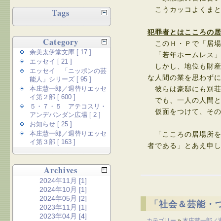
こうカッコよくまと
Tags
犯罪者とはこころの
Category
このＨ・Ｐで「居場
余美太伊堂文庫 [ 17 ]
「若年ホームレス」
エッセイ [ 21 ]
しかし、地位も財産
エッセイ 「ニッポンの芸
な人間の業を思わず
能人」シリーズ [ 95 ]
本庄慧一郎／週替りエッセ
彼らは豪邸にも別荘
イ第２部 [ 600 ]
でも、一人の人間と
５・７・５ アテコスリ・
仮面をつけて、その
アンデパンダン広場 [ 2 ]
お知らせ [ 25 ]
本庄慧一郎／週替りエッセ
「こころの居場所を
イ第３部 [ 163 ]
者である」とあえ申
Archives
2024年11月 [1]
2024年10月 [1]
2024年05月 [2]
「社会＆芸能・
2023年11月 [1]
2023年04月 [4]
カテゴリー
»
本庄慧一郎／