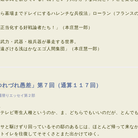
から墓場までドレイにするハレンチな兵役法」ローラン（フランス
を正当化する好戦論者たち！」（本庄慧一郎）
。武力・武器・核兵器が暴走する世界。
遠ざける浅はかなエゴ人間集団」（本庄慧一郎）
つれづれ愚差」第７回（通算１１７回）
週替りエッセイ第２部
と
テレビ寄生人種というのか、ま、どちらでもいいのだが、とんでも
サと駆けずり回っているその邸のあるじは、ほとんど帰って来なか
とトイレを往復してそそくさとまた出かけてゆく。