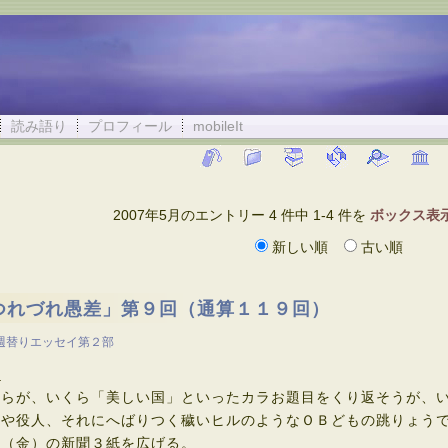
読み語り
プロフィール
mobileIt
2007年5月のエントリー 4 件中 1-4 件を
ボックス表
新しい順
古い順
つれづれ愚差」第９回（通算１１９回）
週替りエッセイ第２部
ン
らが、いくら「美しい国」といったカラお題目をくり返そうが、い
僚や役人、それにへばりつく穢いヒルのようなＯＢどもの跳りょう
（金）の新聞３紙を広げる。