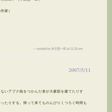
の作家）
— posted by 本庄慧一郎 at 11:29 am
2007/5/11
ないアブク銭をつかんだ者が大豪邸を建てたりす
ったりする。帰って来てものんびりくつろぐ時間も