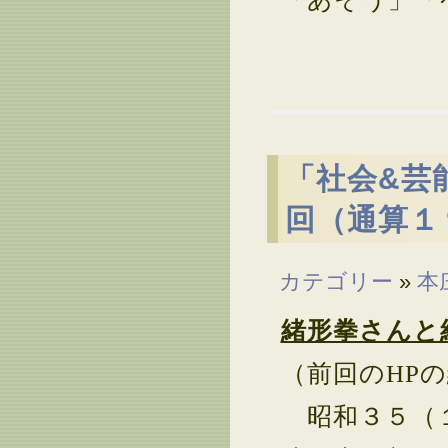
「社会&芸
回（通算１
カテゴリー
»
本
緒形拳さんと
（前回のHP
昭和３５（１