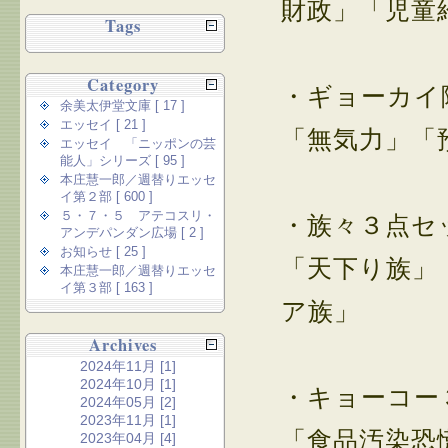
財政」「児童
Tags
Category
・ギョーカイ
余美太伊堂文庫 [ 17 ]
エッセイ [ 21 ]
「無気力」「
エッセイ 「ニッポンの芸
能人」シリーズ [ 95 ]
本庄慧一郎／週替りエッセ
イ第２部 [ 600 ]
５・７・５ アテコスリ・
・族々３点セ
アンデパンダン広場 [ 2 ]
お知らせ [ 25 ]
「天下り族」
本庄慧一郎／週替りエッセ
イ第３部 [ 163 ]
ア族」
Archives
2024年11月 [1]
2024年10月 [1]
・キョーコー
2024年05月 [2]
2023年11月 [1]
「食品汚染恐
2023年04月 [4]