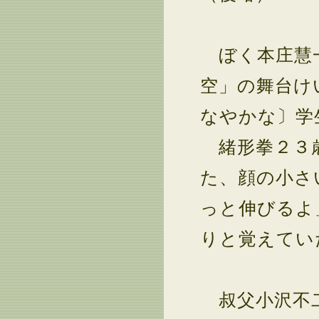
ぼく本庄慧一
空」の舞台け
なやかな〕学
緒形拳２３歳
た、顔の小さ
っと伸びるよ
りと覚えてい
叔父小沢不二