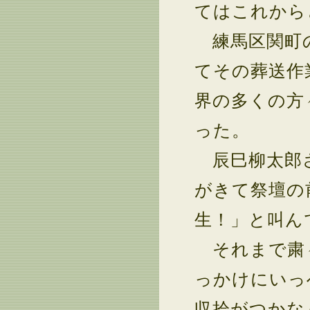
てはこれから
練馬区関町の
てその葬送作
界の多くの方
った。
辰巳柳太郎さ
がきて祭壇の
生！」と叫ん
それまで粛々
っかけにいっ
収拾がつかな