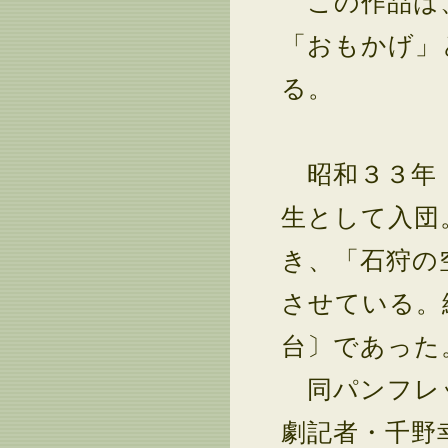
この作品は、
「おもかげ」
る。
昭和３３年（
生として入団
き、「石狩の
させている。
台〕であった
同パンフレッ
劇記者・千野