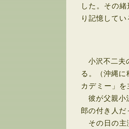
した。その緒
り記憶してい
小沢不二夫の
る。（沖縄に
カデミー」を
彼が父親小沢
郎の付き人だ
その日の主演