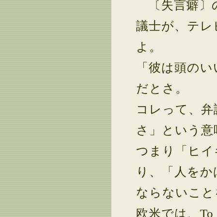
〔失言癖〕の
議士が、テレ
よ。
「彼は頭のい
だとさ。
コレって、弁
さ」という意
つまり「ヒイ
り、「人をか
ならないこと
欧米では、To kill