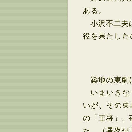
ある。
小沢不二夫は
役を果たした
築地の東劇
いまいきな
いが、その東
の「王将」、
た。（昼夜が