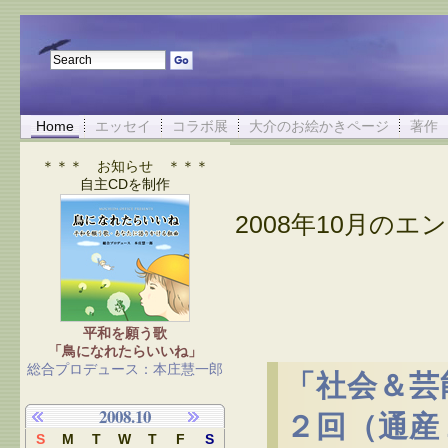
Home
エッセイ
コラボ展
大介のお絵かきページ
著作
＊＊＊ お知らせ ＊＊＊
自主CDを制作
2008年10月のエン
平和を願う歌
「鳥になれたらいいね」
総合プロデュース：本庄慧一郎
「社会＆芸
2008.10
２回（通産
S
M
T
W
T
F
S