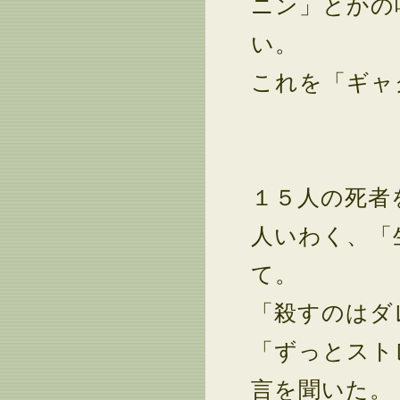
ニン」とかの
い。
これを「ギャ
１５人の死者
人いわく、「
て。
「殺すのはダ
「ずっとスト
言を聞いた。