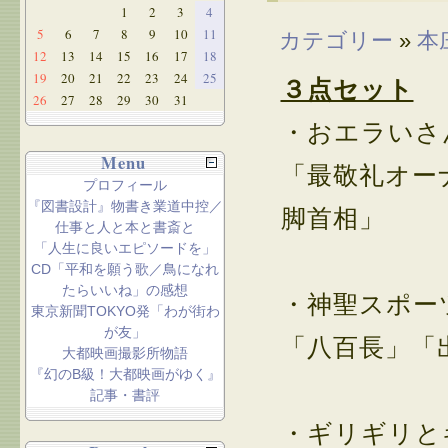
1
2
3
4
5
6
7
8
9
10
11
カテゴリー
»
本
12
13
14
15
16
17
18
19
20
21
22
23
24
25
３点セット
26
27
28
29
30
31
・おエラいさ
Menu
「最敬礼オー
プロフィール
『図書設計』物書き業道中控／
脚首相」
仕事と人と本と書斎と
「人生に良いエピソードを」
CD「平和を願う歌／鳥になれ
たらいいね」の感想
・神聖スポー
東京新聞TOKYO発「わが街わ
が友」
「八百長」「
大都映画撮影所物語
『幻のB級！大都映画がゆく』
記事・書評
・ギリギリと