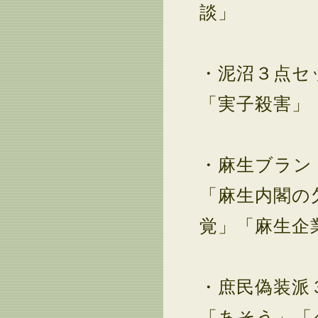
談」
・泥沼３点セ
「実子殺害」
・麻生ブラン
「麻生内閣の
覚」「麻生企
・庶民偽装派
「あそう」「