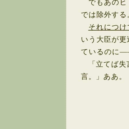
でもあのヒ
では除外する
それにつけ
いう大臣が更
ているのに―
「立てば失言
言。」ああ。