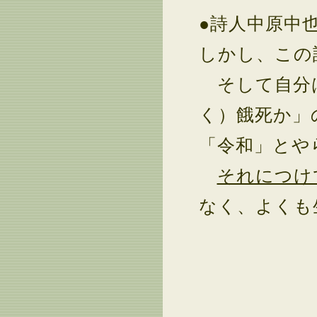
●詩人中原中
しかし、この
そして自分は
く）餓死か」
「令和」とや
それにつけ
なく、よくも