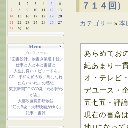
1
2
3
4
5
6
７１４回）
7
8
9
10
11
12
13
14
15
16
17
18
19
20
21
22
23
24
25
26
27
カテゴリー
»
本
28
29
30
Menu
あらめてお
プロフィール
『図書設計』物書き業道中控／
紀あまり一
仕事と人と本と書斎と
「人生に良いエピソードを」
オ・テレビ
CD「平和を願う歌／鳥になれ
たらいいね」の感想
デユース・
東京新聞TOKYO発「わが街わ
が友」
五七五・評
大都映画撮影所物語
『幻のB級！大都映画がゆく』
記事・書評
現在の書斎
地｣になって