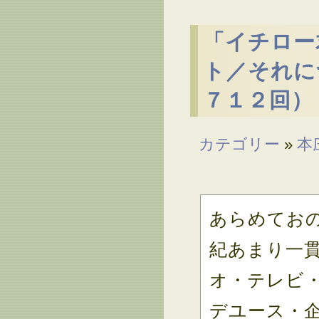
「イチロー
ト／それに
７１２回）
カテゴリー
»
本
あらめてお
紀あまり一
オ・テレビ
デユース・