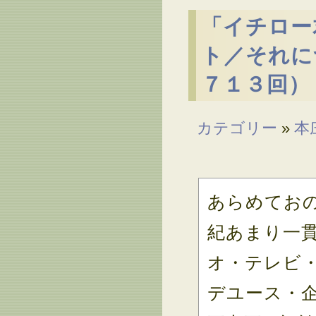
「イチロー
ト／それに
７１３回）
カテゴリー
»
本
あらめてお
紀あまり一
オ・テレビ
デユース・