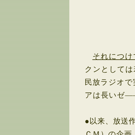
それにつけ
クンとしては
民放ラジオで
アは長いゼ―
●以来、放送
ＣＭ）の企画