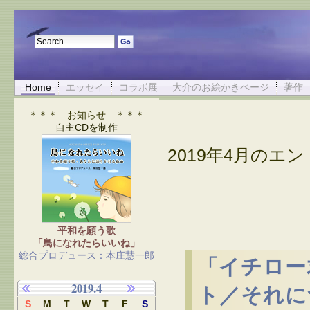
Home
エッセイ
コラボ展
大介のお絵かきページ
著作
＊＊＊ お知らせ ＊＊＊
自主CDを制作
2019年4月のエント
平和を願う歌
「鳥になれたらいいね」
総合プロデュース：本庄慧一郎
「イチロー
2019.4
ト／それに
S
M
T
W
T
F
S