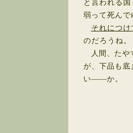
と言われる国
弱って死んで
それにつけ
のだろうね。
人間、たやす
が、下品も底
い――か。