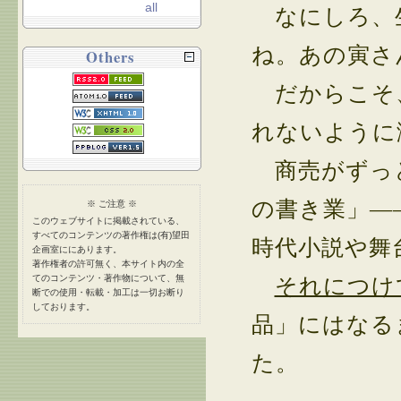
all
なにしろ、
ね。あの寅さ
Others
だからこそ、
れないように
商売がずっと
の書き業」―
※ ご注意 ※
このウェブサイトに掲載されている、
すべてのコンテンツの著作権は(有)望田
時代小説や舞
企画室ににあります。
著作権者の許可無く、本サイト内の全
てのコンテンツ・著作物について、無
それにつけ
断での使用・転載・加工は一切お断り
しております。
品」にはなる
た。