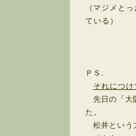
（マジメとっ
ている）
ＰＳ.
それにつけ
先日の「大阪
た。
松井という方