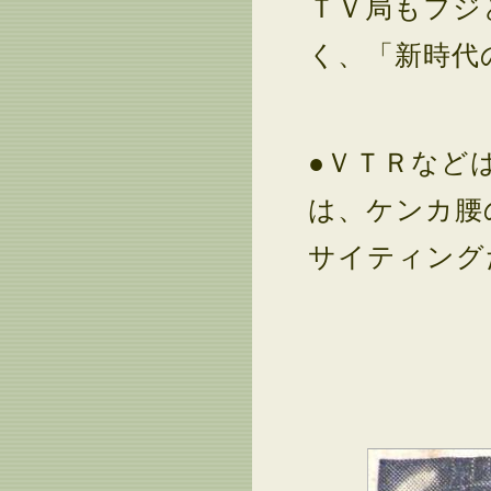
ＴＶ局もフジ
く、「新時代
●ＶＴＲなど
は、ケンカ腰
サイティング