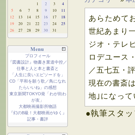
1
2
3
4
5
6
7
8
9
10
11
あらためて
12
13
14
15
16
17
18
19
20
21
22
23
24
25
世紀あまり
26
27
28
29
30
31
ジオ・テレ
Menu
ロデユース
プロフィール
『図書設計』物書き業道中控／
／五七五・
仕事と人と本と書斎と
「人生に良いエピソードを」
CD「平和を願う歌／鳥になれ
現在の書斎
たらいいね」の感想
東京新聞TOKYO発「わが街わ
地｣になって
が友」
大都映画撮影所物語
●執筆スタッ
『幻のB級！大都映画がゆく』
記事・書評