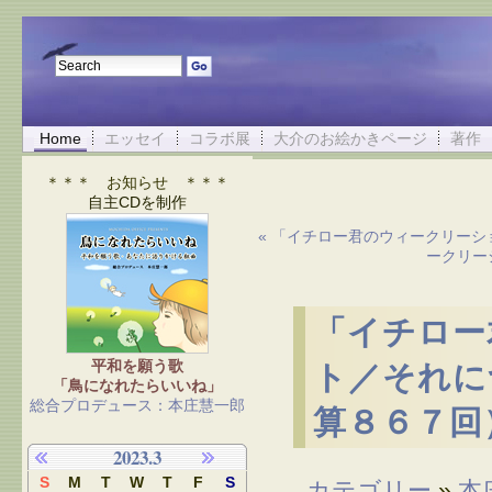
Home
エッセイ
コラボ展
大介のお絵かきページ
著作
＊＊＊ お知らせ ＊＊＊
自主CDを制作
« 「イチロー君のウィークリーシ
ークリー
「イチロー
平和を願う歌
ト／それに
「鳥になれたらいいね」
総合プロデュース：本庄慧一郎
算８６７回
2023.3
S
M
T
W
T
F
S
カテゴリー
»
本