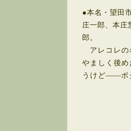
●本名・望田
庄一郎、本庄
郎。
アレコレの
やましく後め
うけど――ボ