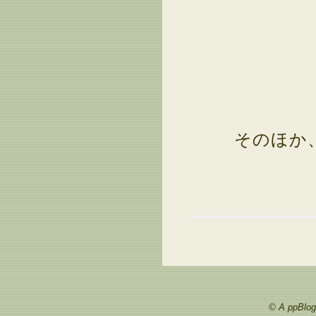
そのほか、
© A ppBlog