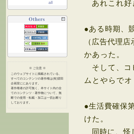
あれこれ好き
all
Others
●ある時期、
（広告代理店
かあった。
そして、コピ
※ ご注意 ※
このウェブサイトに掲載されている、
ムとやらでオ
すべてのコンテンツの著作権は(有)望田
企画室ににあります。
著作権者の許可無く、本サイト内の全
てのコンテンツ・著作物について、無
断での使用・転載・加工は一切お断り
しております。
●生活費確保
けた。
同時に、怪し