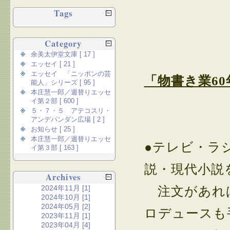
Tags
Category
余美太伊堂文庫 [ 17 ]
エッセイ [ 21 ]
エッセイ 「ニッポンの芸
「物書き業6
能人」シリーズ [ 95 ]
本庄慧一郎／週替りエッセ
イ第２部 [ 600 ]
５・７・５ アテコスリ・
アンデパンダン広場 [ 2 ]
お知らせ [ 25 ]
本庄慧一郎／週替りエッセ
●テレビ・ラ
イ第３部 [ 163 ]
説・現代小説
Archives
2024年11月 [1]
注文があれば
2024年10月 [1]
2024年05月 [2]
ロデュースも
2023年11月 [1]
2023年04月 [4]