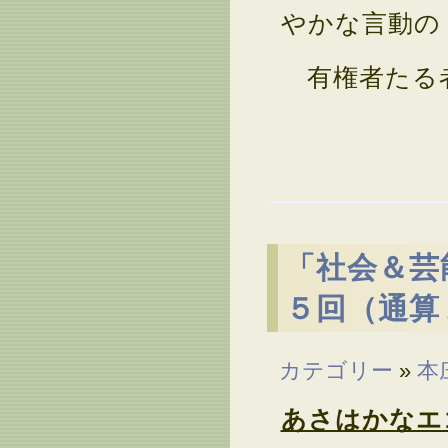
やかな言動の
有権者たる者
「社会＆芸
５回（通算
カテゴリー
»
本
あさはかなエ