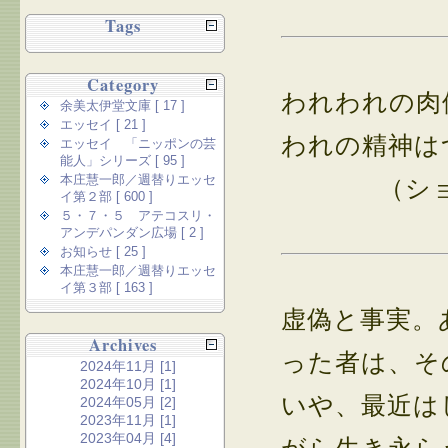
Tags
Category
われわれの肉
余美太伊堂文庫 [ 17 ]
エッセイ [ 21 ]
われの精神は
エッセイ 「ニッポンの芸
能人」シリーズ [ 95 ]
本庄慧一郎／週替りエッセ
（シ
イ第２部 [ 600 ]
５・７・５ アテコスリ・
アンデパンダン広場 [ 2 ]
お知らせ [ 25 ]
本庄慧一郎／週替りエッセ
イ第３部 [ 163 ]
虚偽と事実。
Archives
った者は、そ
2024年11月 [1]
2024年10月 [1]
いや、最近は
2024年05月 [2]
2023年11月 [1]
2023年04月 [4]