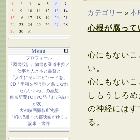
1
2
3
4
5
6
7
8
9
10
11
12
13
14
カテゴリー
»
本
15
16
17
18
19
20
21
22
23
24
25
26
27
28
心根が腐って
29
30
31
Menu
心にもないこ
プロフィール
『図書設計』物書き業道中控／
い。
仕事と人と本と書斎と
「人生に良いエピソードを」
心にもないこ
CD「平和を願う歌／鳥になれ
たらいいね」の感想
しもうしろめ
東京新聞TOKYO発「わが街わ
が友」
の神経にはす
大都映画撮影所物語
『幻のB級！大都映画がゆく』
る。
記事・書評