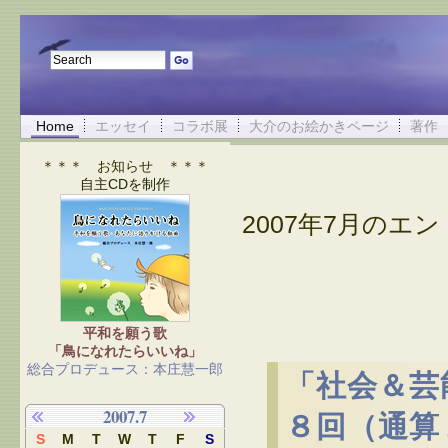
Home
エッセイ
コラボ展
大介のお絵かきページ
著作
＊＊＊ お知らせ ＊＊＊
自主CDを制作
2007年7月のエント
平和を願う歌
「鳥になれたらいいね」
総合プロデュース：本庄慧一郎
「社会＆芸
2007.7
８回（通算
S
M
T
W
T
F
S