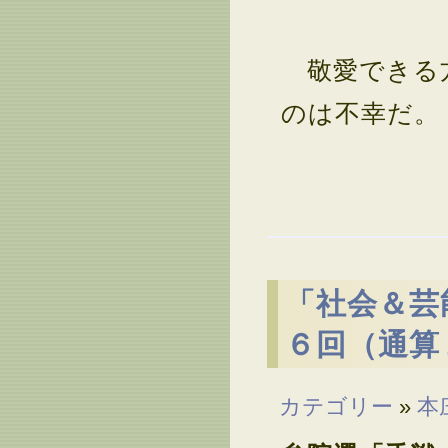
敬愛できる方
のは不幸だ。
「社会＆芸
６回（通算
カテゴリー
»
本