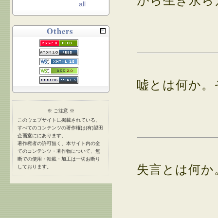
がら生き永ら
all
Others
嘘とは何か。
※ ご注意 ※
このウェブサイトに掲載されている、
すべてのコンテンツの著作権は(有)望田
企画室ににあります。
著作権者の許可無く、本サイト内の全
てのコンテンツ・著作物について、無
断での使用・転載・加工は一切お断り
失言とは何か
しております。