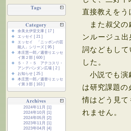
Tags
直接教えをう
また叔父の劇
Category
余美太伊堂文庫 [ 17 ]
ンルージュ出
エッセイ [ 21 ]
エッセイ 「ニッポンの芸
能人」シリーズ [ 95 ]
詞などもして
本庄慧一郎／週替りエッセ
イ第２部 [ 600 ]
した。
５・７・５ アテコスリ・
アンデパンダン広場 [ 2 ]
小説でも演劇
お知らせ [ 25 ]
本庄慧一郎／週替りエッセ
イ第３部 [ 163 ]
は研究課題の
情はどう見て
Archives
2024年11月 [1]
れません。
2024年10月 [1]
2024年05月 [2]
2023年11月 [1]
2023年04月 [4]