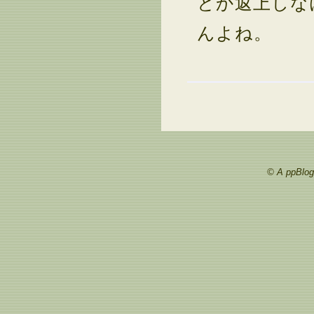
とか返上しな
んよね。
© A ppBlog