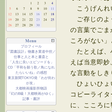
1
2
3
4
こうげんれ
5
6
7
8
9
10
11
12
13
14
15
16
17
18
ご存じのよう
19
20
21
22
23
24
25
26
27
28
29
30
の言葉でごま
ころがない」
Menu
プロフィール
たとえば、小
『図書設計』物書き業道中控／
仕事と人と本と書斎と
えば当意即妙
「人生に良いエピソードを」
CD「平和を願う歌／鳥になれ
な言動をしき
たらいいね」の感想
東京新聞TOKYO発「わが街わ
ひょいひょ
が友」
大都映画撮影所物語
コピーライタ
『幻のB級！大都映画がゆく』
記事・書評
に、こころに