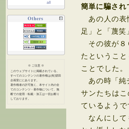
all
簡単に騙され
あの人の表情
Others
足」と「蔑笑
その彼が８０
たということ
※ ご注意 ※
ことでした。
このウェブサイトに掲載されている、
すべてのコンテンツの著作権は(有)望田
あの時「純チ
企画室ににあります。
著作権者の許可無く、本サイト内の全
てのコンテンツ・著作物について、無
サンたちはこ
断での使用・転載・加工は一切お断り
しております。
ているようで
なんにしても