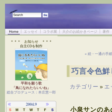
Home
エッセイ
コラボ展
大介のお絵かきページ
著作
＊＊＊ お知らせ ＊＊＊
自主CDを制作
« 続・一通の手
巧言令色鮮
平和を願う歌
カテゴリー
»
エ
「鳥になれたらいいね」
総合プロデュース：本庄慧一郎
2004.9
小泉サンのあ
S
M
T
W
T
F
S